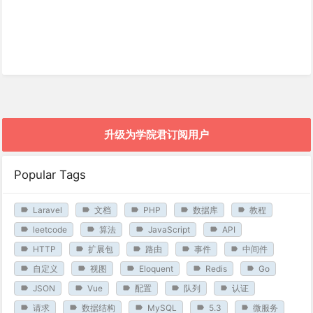
升级为学院君订阅用户
Popular Tags
Laravel
文档
PHP
数据库
教程
leetcode
算法
JavaScript
API
HTTP
扩展包
路由
事件
中间件
自定义
视图
Eloquent
Redis
Go
JSON
Vue
配置
队列
认证
请求
数据结构
MySQL
5.3
微服务