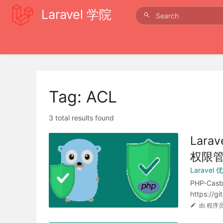
Laravel 学院
Tag: ACL
3 total results found
Lara
权限
Laravel
PHP-C
https://g
由 程序员