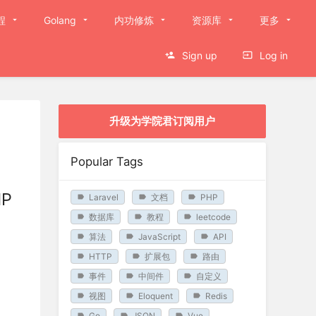
程
Golang
内功修炼
资源库
更多
Sign up
Log in
升级为学院君订阅用户
Popular Tags
HP
Laravel
文档
PHP
数据库
教程
leetcode
算法
JavaScript
API
HTTP
扩展包
路由
事件
中间件
自定义
视图
Eloquent
Redis
Go
JSON
Vue