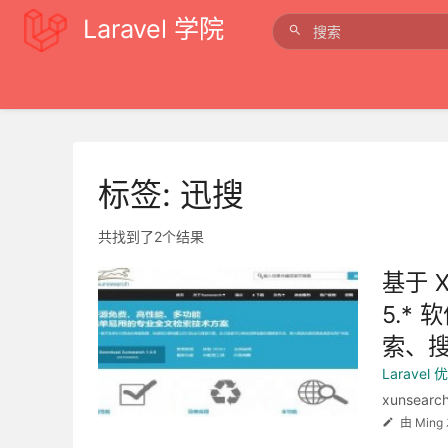
Laravel 学院
标签: 迅搜
共找到了2个结果
基于 X
5.*
索、
Laravel
xunsearc
由 Min