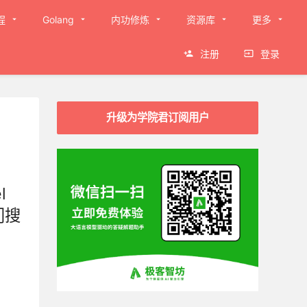
程
Golang
内功修炼
资源库
更多
注册
登录
升级为学院君订阅用户
l
门搜