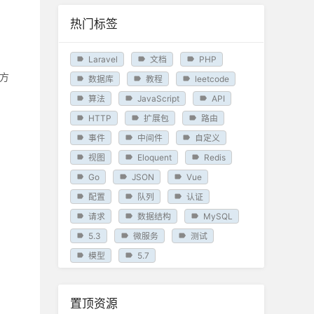
热门标签
Laravel
文档
PHP
决方
数据库
教程
leetcode
算法
JavaScript
API
HTTP
扩展包
路由
事件
中间件
自定义
视图
Eloquent
Redis
Go
JSON
Vue
配置
队列
认证
请求
数据结构
MySQL
5.3
微服务
测试
模型
5.7
置顶资源