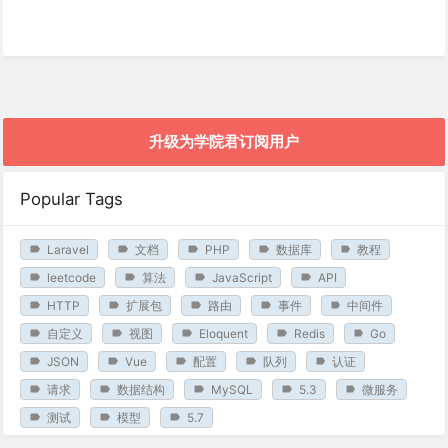
升级为学院君订阅用户
Popular Tags
Laravel
文档
PHP
数据库
教程
leetcode
算法
JavaScript
API
HTTP
扩展包
路由
事件
中间件
自定义
视图
Eloquent
Redis
Go
JSON
Vue
配置
队列
认证
请求
数据结构
MySQL
5.3
微服务
测试
模型
5.7