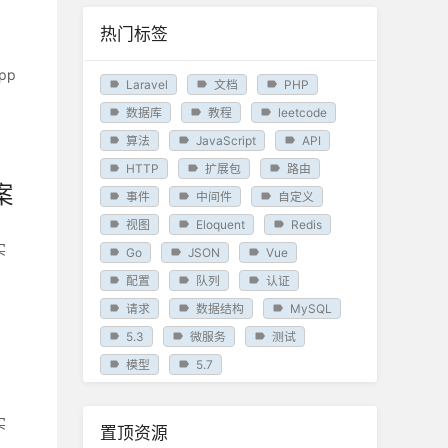
热门标签
pp
Laravel
文档
PHP
数据库
教程
leetcode
算法
JavaScript
API
HTTP
扩展包
路由
案
事件
中间件
自定义
视图
Eloquent
Redis
实
Go
JSON
Vue
配置
队列
认证
请求
数据结构
MySQL
5.3
微服务
测试
模型
5.7
实
置顶资源