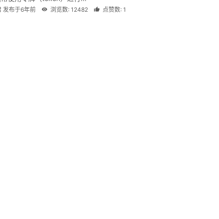
君 发布于6年前
浏览数: 12482
点赞数: 1