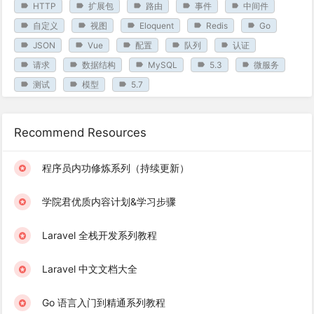
HTTP
扩展包
路由
事件
中间件
自定义
视图
Eloquent
Redis
Go
JSON
Vue
配置
队列
认证
请求
数据结构
MySQL
5.3
微服务
测试
模型
5.7
Recommend Resources
程序员内功修炼系列（持续更新）
学院君优质内容计划&学习步骤
Laravel 全栈开发系列教程
Laravel 中文文档大全
Go 语言入门到精通系列教程