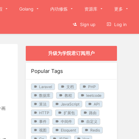
程
Golang
内功修炼
资源库
更多
Sign up
Log in
升级为学院君订阅用户
Popular Tags
Laravel
文档
PHP
数据库
教程
leetcode
算法
JavaScript
API
个画
HTTP
扩展包
路由
事件
中间件
自定义
视图
Eloquent
Redis
Go
JSON
Vue