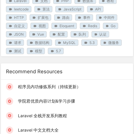
Laravel
文档
PHP
数据库
教程
leetcode
算法
JavaScript
API
HTTP
扩展包
路由
事件
中间件
自定义
视图
Eloquent
Redis
Go
JSON
Vue
配置
队列
认证
请求
数据结构
MySQL
5.3
微服务
测试
模型
5.7
Recommend Resources
程序员内功修炼系列（持续更新）
学院君优质内容计划&学习步骤
Laravel 全栈开发系列教程
Laravel 中文文档大全