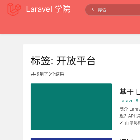
Laravel 学院
标签: 开放平台
共找到了3个结果
基于 L
Laravel
简介 La
现？API 
由 学院