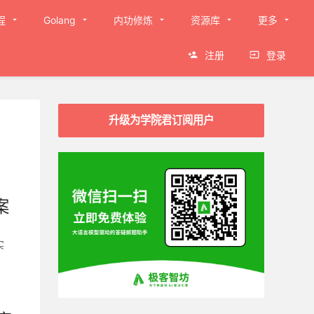
程
Golang
内功修炼
资源库
更多
注册
登录
升级为学院君订阅用户
案
实