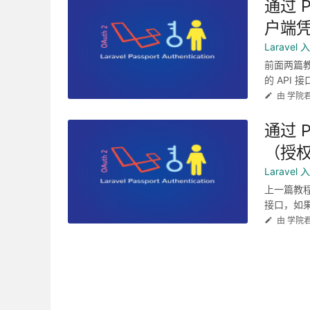
通过 
户端
Larave
前面两篇
的 API
由 学院
通过 
（授
Larave
上一篇教
接口，如果
由 学院