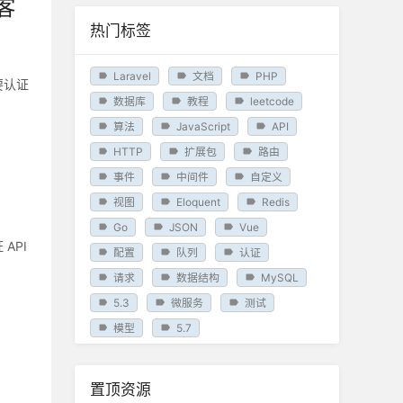
客
热门标签
Laravel
文档
PHP
要认证
数据库
教程
leetcode
算法
JavaScript
API
HTTP
扩展包
路由
事件
中间件
自定义
视图
Eloquent
Redis
Go
JSON
Vue
API
配置
队列
认证
请求
数据结构
MySQL
5.3
微服务
测试
模型
5.7
置顶资源