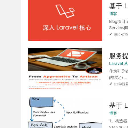
基于 
博客
Blog项目
Service和R
由 cxp1
服务
Larave
作为引导者
的绑定）。事
由 学院君
基于 L
博客
1、构造器
var vm = n