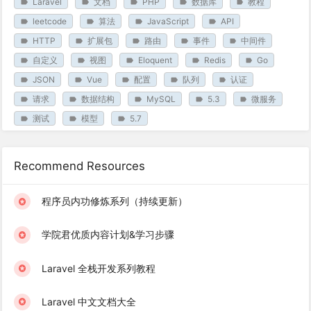
Laravel
文档
PHP
数据库
教程
leetcode
算法
JavaScript
API
HTTP
扩展包
路由
事件
中间件
自定义
视图
Eloquent
Redis
Go
JSON
Vue
配置
队列
认证
请求
数据结构
MySQL
5.3
微服务
测试
模型
5.7
Recommend Resources
程序员内功修炼系列（持续更新）
学院君优质内容计划&学习步骤
Laravel 全栈开发系列教程
Laravel 中文文档大全