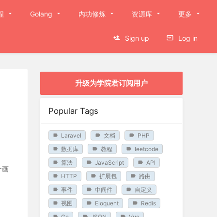
程
Golang
内功修炼
资源库
更多
Sign up
Log in
升级为学院君订阅用户
Popular Tags
Laravel
文档
PHP
数据库
教程
leetcode
算法
JavaScript
API
个画
HTTP
扩展包
路由
事件
中间件
自定义
视图
Eloquent
Redis
Go
JSON
Vue