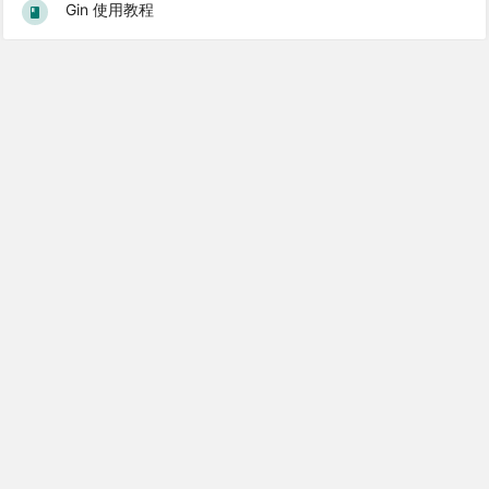
Gin 使用教程
Popular Books
Laravel 5.1 基础教程
Laravel 5.2 中文文档
Laravel 5.4 中文文档
Laravel 5.1 中文文档
Laravel 从学徒到工匠
© 2026 基于
Laravel 6
构建 |
关于学院
|
订阅服务
|
友情链接
|
站点地
图