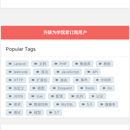
升级为学院君订阅用户
Popular Tags
Laravel
文档
PHP
数据库
教程
leetcode
算法
JavaScript
API
HTTP
扩展包
路由
事件
中间件
自定义
视图
Eloquent
Redis
Go
JSON
Vue
配置
队列
认证
请求
数据结构
MySQL
5.3
微服务
测试
模型
5.7