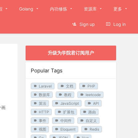
程
Golang
内功修炼
资源库
更多
Sign up
Log in
升级为学院君订阅用户
Popular Tags
Laravel
文档
PHP
数据库
教程
leetcode
算法
JavaScript
API
个画
HTTP
扩展包
路由
事件
中间件
自定义
视图
Eloquent
Redis
Go
JSON
Vue