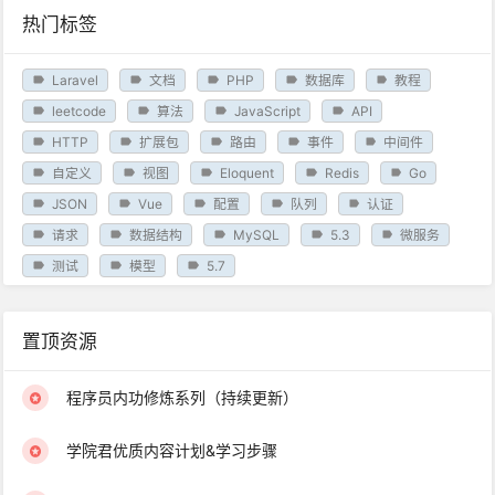
热门标签
Laravel
文档
PHP
数据库
教程
leetcode
算法
JavaScript
API
HTTP
扩展包
路由
事件
中间件
自定义
视图
Eloquent
Redis
Go
JSON
Vue
配置
队列
认证
请求
数据结构
MySQL
5.3
微服务
测试
模型
5.7
置顶资源
程序员内功修炼系列（持续更新）
学院君优质内容计划&学习步骤