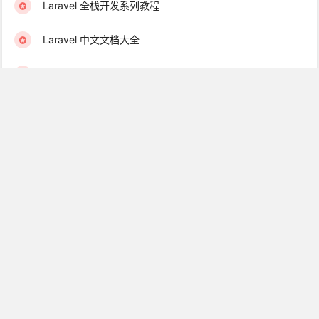
Laravel 全栈开发系列教程
Laravel 中文文档大全
Go 语言入门到精通系列教程
Swoole 从入门到实战教程
Laravel 完整开源项目大全
Laravel 优质扩展包系列教程
中文离线文档&一键安装包下载
学院君订阅服务 & 学习社群
Laravel 学习互助群（免费）
Golang 学习互助群（免费）