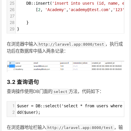
25
DB
::
insert
(
'insert into users (id, name, ema
26
        [
2
, 
'Academy'
,
'academy@test.com'
,
'123'
])
27
28
    }
29
}
在浏览器中输入
，执行成
http://laravel.app:8000/test
功后在数据库中插入两条记录：
3.2 查询语句
查询操作使用DB门面的
方法，代码如下：
select
1
$user = DB::select('select * from users where id
2
dd($user);
在浏览器地址栏输入
，输
http://laravel.app:8000/test