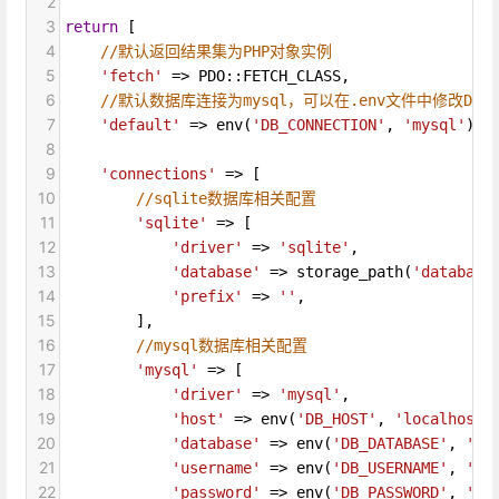
2
3
return
 [
4
//默认返回结果集为PHP对象实例
5
'fetch'
=>
PDO
::
FETCH_CLASS
,
6
//默认数据库连接为mysql，可以在.env文件中修改DB_CO
7
'default'
=>
env
(
'DB_CONNECTION'
, 
'mysql'
),
8
9
'connections'
=>
 [
10
//sqlite数据库相关配置
11
'sqlite'
=>
 [
12
'driver'
=>
'sqlite'
,
13
'database'
=>
storage_path
(
'database
14
'prefix'
=>
''
,
15
        ],
16
//mysql数据库相关配置
17
'mysql'
=>
 [
18
'driver'
=>
'mysql'
,
19
'host'
=>
env
(
'DB_HOST'
, 
'localhost'
20
'database'
=>
env
(
'DB_DATABASE'
, 
'fo
21
'username'
=>
env
(
'DB_USERNAME'
, 
'fo
22
'password'
=>
env
(
'DB_PASSWORD'
, 
''
)