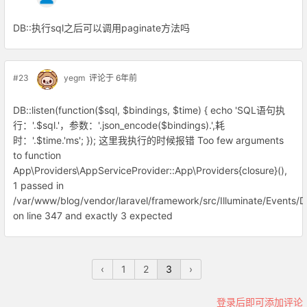
DB::执行sql之后可以调用paginate方法吗
#23
yegm
评论于 6年前
DB::listen(function($sql, $bindings, $time) { echo 'SQL语句执
行：'.$sql.'，参数：'.json_encode($bindings).',耗
时：'.$time.'ms'; }); 这里我执行的时候报错 Too few arguments
to function
App\Providers\AppServiceProvider::App\Providers{closure}(),
1 passed in
/var/www/blog/vendor/laravel/framework/src/Illuminate/Events/D
on line 347 and exactly 3 expected
‹
1
2
3
›
登录后即可添加评论