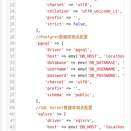
23
'charset'
=>
'utf8'
,
24
'collation'
=>
'utf8_unicode_ci'
,
25
'prefix'
=>
''
,
26
'strict'
=>
false
,
27
        ],
28
//Postgres数据库相关配置
29
'pgsql'
=>
 [
30
'driver'
=>
'pgsql'
,
31
'host'
=>
env
(
'DB_HOST'
, 
'localhost'
32
'database'
=>
env
(
'DB_DATABASE'
, 
'fo
33
'username'
=>
env
(
'DB_USERNAME'
, 
'fo
34
'password'
=>
env
(
'DB_PASSWORD'
, 
''
)
35
'charset'
=>
'utf8'
,
36
'prefix'
=>
''
,
37
'schema'
=>
'public'
,
38
        ],
39
//SQL Server数据库相关配置
40
'sqlsrv'
=>
 [
41
'driver'
=>
'sqlsrv'
,
42
'host'
=>
env
(
'DB_HOST'
, 
'localhost'