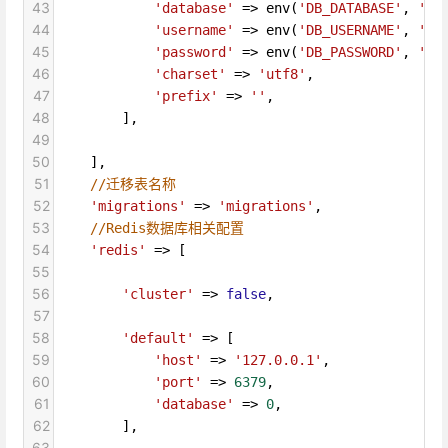
43
'database'
=>
env
(
'DB_DATABASE'
, 
'fo
44
'username'
=>
env
(
'DB_USERNAME'
, 
'fo
45
'password'
=>
env
(
'DB_PASSWORD'
, 
''
)
46
'charset'
=>
'utf8'
,
47
'prefix'
=>
''
,
48
        ],
49
50
    ],
51
//迁移表名称
52
'migrations'
=>
'migrations'
,
53
//Redis数据库相关配置
54
'redis'
=>
 [
55
56
'cluster'
=>
false
,
57
58
'default'
=>
 [
59
'host'
=>
'127.0.0.1'
,
60
'port'
=>
6379
,
61
'database'
=>
0
,
62
        ],
63