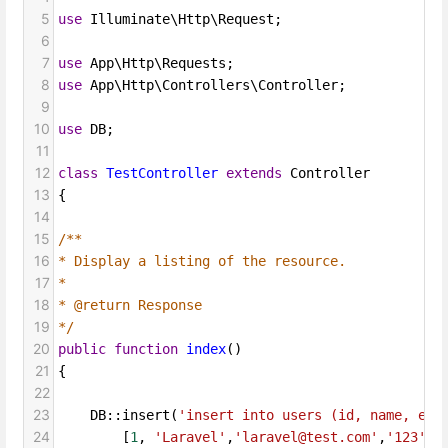
5
use
Illuminate\Http\Request
;
6
7
use
App\Http\Requests
;
8
use
App\Http\Controllers\Controller
;
9
10
use
DB
;
11
12
class
TestController
extends
Controller
13
{
14
15
/**
16
* Display a listing of the resource.
17
*
18
* @return Response
19
*/
20
public
function
index
()
21
{
22
23
DB
::
insert
(
'insert into users (id, name, ema
24
        [
1
, 
'Laravel'
,
'laravel@test.com'
,
'123'
])