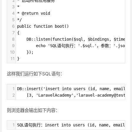
2
* 启动所有应用服务
3
*
4
* @return void
5
*/
6
public function boot()
7
{
8
    DB::listen(function($sql, $bindings, $time) 
9
        echo 'SQL语句执行：'.$sql.'，参数：'.json_en
10
    });
11
}
这样我们运行如下SQL语句：
1
DB::insert('insert into users (id, name, email, 
2
    [3, 'LaravelAcademy','laravel-academy@test.c
则浏览器会输出如下内容：
1
SQL语句执行：insert into users (id, name, email, p