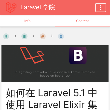
Laravel 学院
Info
Content
如何在 Laravel 5.1 中
使用 Laravel Elixir 集