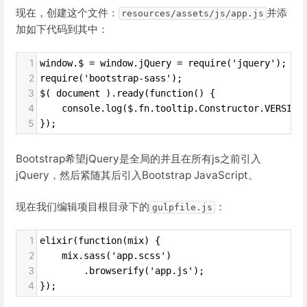
现在，创建这个文件：
并添
resources/assets/js/app.js
加如下代码到其中：
1
window.$ = window.jQuery = require('jquery');
2
require('bootstrap-sass');
3
$( document ).ready(function() {
4
    console.log($.fn.tooltip.Constructor.VERSION
5
});
Bootstrap希望jQuery是全局的并且在所有js之前引入
jQuery，然后紧随其后引入Bootstrap JavaScript。
现在我们编辑项目根目录下的
：
gulpfile.js
1
elixir(function(mix) {
2
    mix.sass('app.scss')
3
        .browserify('app.js');
4
});