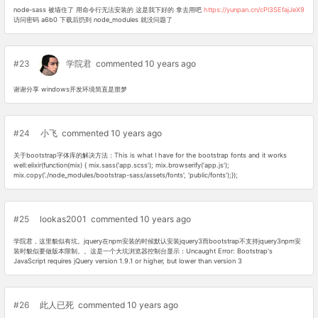
node-sass 被墙住了 用命令行无法安装的 这是我下好的 拿去用吧
https://yunpan.cn/cPI3SEfajJeX9
访问密码 a6b0 下载后扔到 node_modules 就没问题了
#23
学院君
commented 10 years ago
谢谢分享 windows开发环境简直是噩梦
#24
小飞
commented 10 years ago
关于bootstrap字体库的解决方法：This is what I have for the bootstrap fonts and it works
well:elixir(function(mix) { mix.sass('app.scss'); mix.browserify('app.js');
mix.copy('./node_modules/bootstrap-sass/assets/fonts', 'public/fonts');});
#25
lookas2001
commented 10 years ago
学院君，这里貌似有坑。jquery在npm安装的时候默认安装jquery3而bootstrap不支持jquery3npm安
装时貌似要做版本限制。。这是一个大坑浏览器控制台显示：Uncaught Error: Bootstrap's
JavaScript requires jQuery version 1.9.1 or higher, but lower than version 3
#26
此人已死
commented 10 years ago