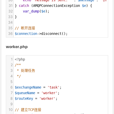
31
} 
catch
 (
AMQPConnectionException
$e
) {
32
var_dump
(
$e
);
33
}
34
35
// 断开连接
36
$connection
->
disconnect
();
worker.php
1
<?php
2
/**
3
* 处理任务
4
*/
5
6
$exchangeName
=
'task'
;
7
$queueName
=
'worker'
;
8
$routeKey
=
'worker'
;
9
10
// 建立TCP连接