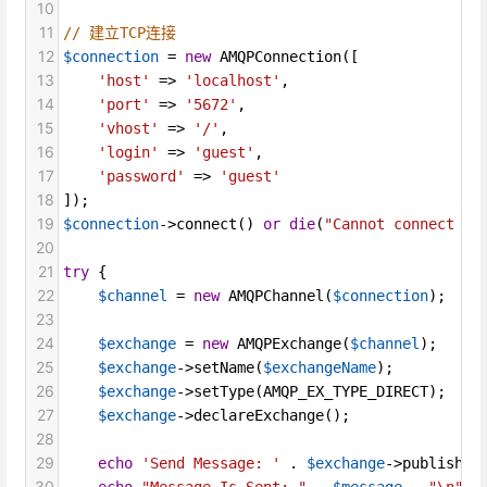
10
11
// 建立TCP连接
12
$connection
=
new
AMQPConnection
([
13
'host'
=>
'localhost'
,
14
'port'
=>
'5672'
,
15
'vhost'
=>
'/'
,
16
'login'
=>
'guest'
,
17
'password'
=>
'guest'
18
]);
19
$connection
->
connect
() 
or
die
(
"Cannot connect to
20
21
try
 {
22
$channel
=
new
AMQPChannel
(
$connection
);
23
24
$exchange
=
new
AMQPExchange
(
$channel
);
25
$exchange
->
setName
(
$exchangeName
);
26
$exchange
->
setType
(
AMQP_EX_TYPE_DIRECT
);
27
$exchange
->
declareExchange
();
28
29
echo
'Send Message: '
 . 
$exchange
->
publish
(
$
30
echo
"Message Is Sent: "
 . 
$message
 . 
"\n"
;