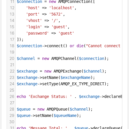
11
$connection
=
new
AMQPConnection
([
12
'host'
=>
'localhost'
,
13
'port'
=>
'5672'
,
14
'vhost'
=>
'/'
,
15
'login'
=>
'guest'
,
16
'password'
=>
'guest'
17
]);
18
$connection
->
connect
() 
or
die
(
"Cannot connect to
19
20
$channel
=
new
AMQPChannel
(
$connection
);
21
22
$exchange
=
new
AMQPExchange
(
$channel
);
23
$exchange
->
setName
(
$exchangeName
);
24
$exchange
->
setType
(
AMQP_EX_TYPE_DIRECT
);
25
26
echo
'Exchange Status: '
 . 
$exchange
->
declareExc
27
28
$queue
=
new
AMQPQueue
(
$channel
);
29
$queue
->
setName
(
$queueName
);
30
31
echo
'Message Total: '
 . 
$queue
->
declareQueue
() 