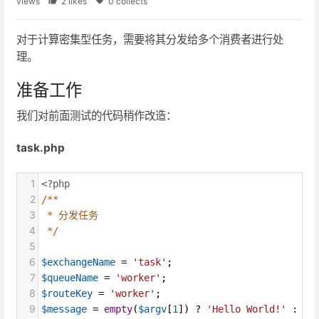
views
2 likes
0 collects
对于计算密集型任务，需要将其分发给多个消费者进行处
理。
准备工作
我们对前面测试的代码稍作改造：
task.php
1
<?php
2
/**
3
* 分发任务
4
*/
5
6
$exchangeName
=
'task'
;
7
$queueName
=
'worker'
;
8
$routeKey
=
'worker'
;
9
$message
=
empty
(
$argv
[
1
]) 
?
'Hello World!'
 : 
$a