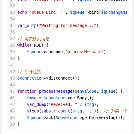
32
33
echo
'Queue Bind: '
 . 
$queue
->
bind
(
$exchangeName
34
35
var_dump
(
"Waiting for message..."
);
36
37
// 消费队列消息
38
while
(
TRUE
) {
39
$queue
->
consume
(
'processMessage'
);
40
}
41
42
// 断开连接
43
$connection
->
disconnect
();
44
45
function
processMessage
(
$envelope
, 
$queue
) {
46
$msg
=
$envelope
->
getBody
();
47
var_dump
(
"Received: "
 . 
$msg
);
48
sleep
(
substr_count
(
$msg
, 
'.'
)); 
// 为每一个点
49
$queue
->
ack
(
$envelope
->
getDeliveryTag
()); 
//
50
}