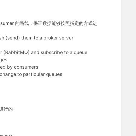
r 到 Consumer 的路线，保证数据能够按照指定的方式进
(send) them to a broker server
(RabbitMQ) and subscribe to a queue
ges
ved by consumers
change to particular queues
中进行的