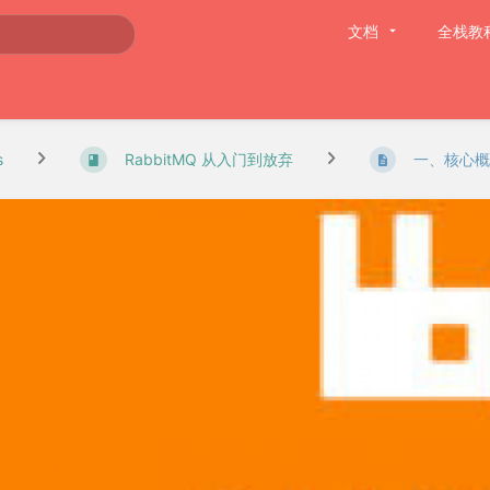
文档
全栈教
s
RabbitMQ 从入门到放弃
一、核心概