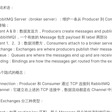
词术语：
bbitMQ Server（broker server）：维护一条从 Produce
传输；
ient A & B：数据发送方，Producers create messages and publish 
abbitMQ)，一个有效的 Message 包含 payload 和 label 两部分
ient 1、2、3：数据消费方，Consumers attach to a broker server 
change：Exchanges are where producers publish their messa
eue： Queues are where the messages end up and are recei
nding：Bindings are how the messages get routed from the ex
几个隐式的概念：
nnection：Producer 和 Consumer 通过 TCP 连接到 RabbitMQ
hannel：它建立在上述的 TCP 连接中，数据流动都是在 Channel 
Exchanges 分三种类型：