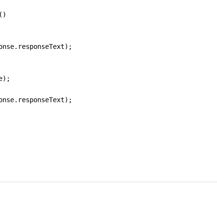
()
onse
.
responseText
);
e
);
onse
.
responseText
);