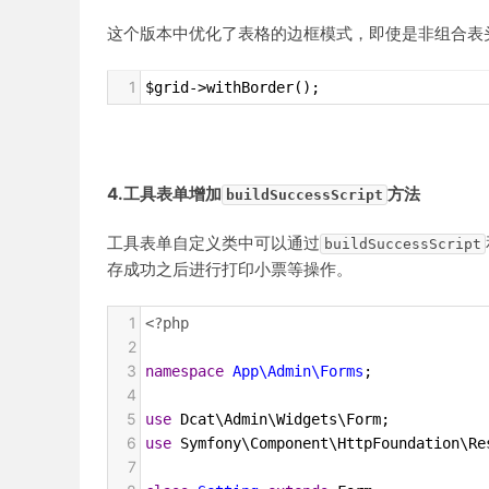
这个版本中优化了表格的边框模式，即使是非组合表
1
$grid->withBorder();
4.工具表单增加
方法
buildSuccessScript
工具表单自定义类中可以通过
buildSuccessScript
存成功之后进行打印小票等操作。
1
<?php
2
3
namespace
App\Admin\Forms
;
4
5
use
Dcat\Admin\Widgets\Form
;
6
use
Symfony\Component\HttpFoundation\Re
7