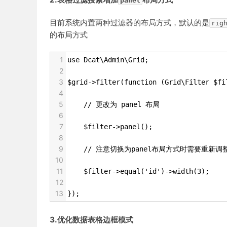
panel
目前系统内置两种过滤器的布局方式，默认的是
rig
的布局方式
1
use Dcat\Admin\Grid;
2
3
$grid->filter(function (Grid\Filter $fi
4
5
    // 更改为 panel 布局
6
7
    $filter->panel();
8
9
// 注意切换为panel布局方式时需要重新
10
11
    $filter->equal('id')->width(3);
12
13
});
3.优化数据表格边框模式