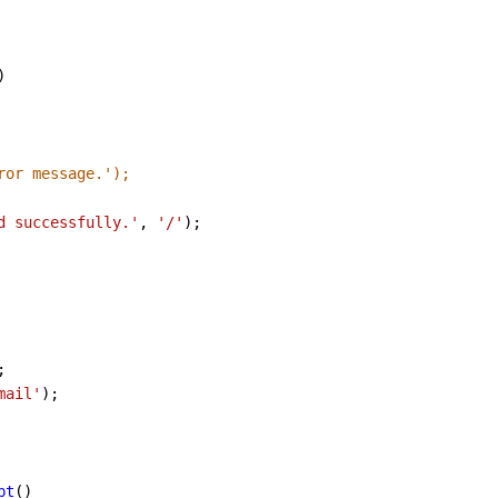
)
ror message.');
d successfully.'
, 
'/'
);
;
mail'
);
pt
()