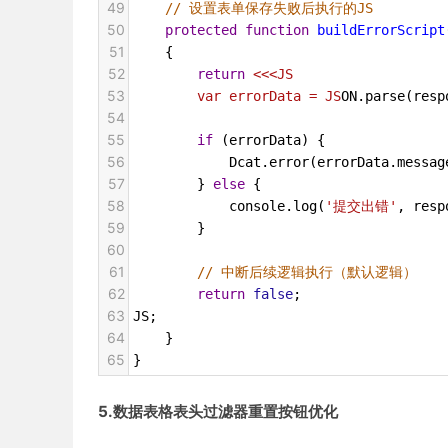
49
// 设置表单保存失败后执行的JS
50
protected
function
buildErrorScript
51
    {
52
return
<<<JS
53
var errorData = JS
ON
.
parse
(
resp
54
55
if
 (
errorData
) {
56
Dcat
.
error
(
errorData
.
messag
57
        } 
else
 {
58
console
.
log
(
'提交出错'
, 
resp
59
        }
60
61
// 中断后续逻辑执行（默认逻辑）
62
return
false
;
63
JS
;
64
    }
65
}
5.数据表格表头过滤器重置按钮优化