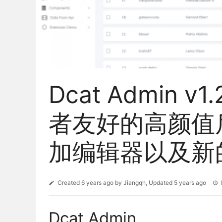
Dcat Admin 
者友好的高颜值
加编辑器以及新
Created
6 years ago
by
Jiangqh
, Updated
5 years ago
Dcat Admin