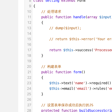
8
class
Setting
extends
Form
9
{
10
// 处理请求
11
public
function
handle
(
array
$input
12
    {
13
// dump($input);
14
15
// return $this->error('Your er
16
17
return
$this
->
success
(
'Processe
18
    }
19
20
// 构建表单
21
public
function
form
()
22
    {
23
$this
->
text
(
'name'
)
->
required
()
24
$this
->
email
(
'email'
)
->
rules
(
'e
25
    }
26
27
// 设置表单保存成功后执行的JS
28
protected
function
buildSuccessScri