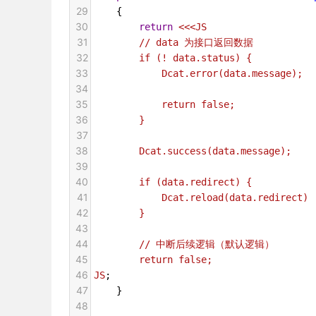
29
    {
30
return
<<<JS
31
// data 为接口返回数据
32
if (! data.status) {
33
Dcat.error(data.message);
34
35
return false;
36
}
37
38
Dcat.success(data.message);
39
40
if (data.redirect) {
41
Dcat.reload(data.redirect)
42
}
43
44
// 中断后续逻辑（默认逻辑）
45
return false;
46
JS
;
47
    }
48