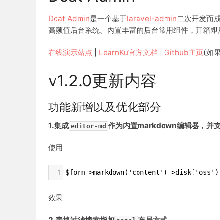
Dcat Admin
是一个基于
laravel-admin
二次开发而
高颜值后台系统。内置丰富的后台常用组件，开箱即
在线演示站点
|
LearnKu官方文档
|
Github主页
(如
v1.2.0更新内容
功能新增以及优化部分
1.集成
作为内置markdown编辑器，并
editor-md
使用
1
$form->markdown('content')->disk('oss')
效果
2.表格过滤搜索增加
布局方式