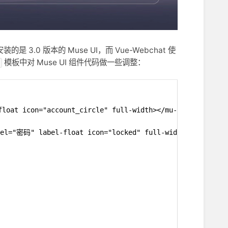
3.0 版本的 Muse UI，而 Vue-Webchat 使
模板中对 Muse UI 组件代码做一些调整：
loat icon="account_circle" full-width></mu-text-field>
bel="密码" label-float icon="locked" full-width></mu-text