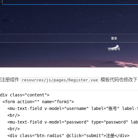
把注册组件
模板代码也修改下
resources/js/pages/Register.vue
div class="content">
 <form action="" name="form1">
    <mu-text-field v-model="username" label="账号" label-f
   <br/>
    <mu-text-field v-model="password" type="password" la
   <br/>
    <div class="btn-radius" @click="submit">注册</div>