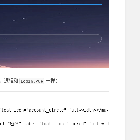
，逻辑和
一样：
Login.vue
loat icon="account_circle" full-width></mu-text-field>
bel="密码" label-float icon="locked" full-width></mu-text