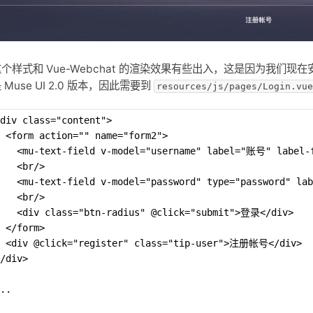
个样式和 Vue-Webchat 的渲染效果有些出入，这是因为我们现在安装的是 
 Muse UI 2.0 版本，因此需要到
resources/js/pages/Login.vue
div class="content">
 <form action="" name="form2">
    <mu-text-field v-model="username" label="账号" label-f
   <br/>
    <mu-text-field v-model="password" type="password" la
   <br/>
    <div class="btn-radius" @click="submit">登录</div>
 </form>
  <div @click="register" class="tip-user">注册帐号</div>
/div>
..