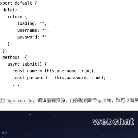
xport default {
 data() {
   return {
       loading: "",
       username: "",
       password: ""
   };
 },
 methods: {
   async submit() {
     const name = this.username.trim();
     const password = this.password.trim();
     ...
运行
编译前端资源，再强制刷新登录页面，就可以看到
npm run dev