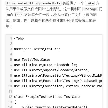
类提供了一个
方
Illuminate\Http\UploadedFile
fake
法用于生成假文件或图片进行测试。这一机制和
门
Storage
面的
方法联合在一起，极大地简化了文件上传的测
fake
试。例如，你可以联合这两个特性来轻松测试头像上传表
单：
1
<?php
2
3
namespace Tests\Feature;
4
5
use Tests\TestCase;
6
use Illuminate\Http\UploadedFile;
7
use Illuminate\Support\Facades\Storage;
8
use Illuminate\Foundation\Testing\WithoutMiddlew
9
use Illuminate\Foundation\Testing\DatabaseMigrat
10
use Illuminate\Foundation\Testing\DatabaseTransa
11
12
class ExampleTest extends TestCase
13
{
14
    public function testAvatarUpload()