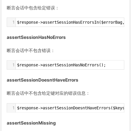
断言会话中包含给定错误：
1
$response->assertSessionHasErrorsIn($errorBag, $
assertSessionHasNoErrors
断言会话中不包含错误：
1
$response->assertSessionHasNoErrors();
assertSessionDoesntHaveErrors
断言会话中不包含给定键对应的错误信息：
1
$response->assertSessionDoesntHaveErrors($keys =
assertSessionMissing