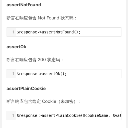
assertNotFound
断言在响应包含 Not Found 状态码：
1
$response->assertNotFound();
assertOk
断言在响应包含 200 状态码：
1
$response->assertOk();
assertPlainCookie
断言响应包含给定 Cookie（未加密）：
1
$response->assertPlainCookie($cookieName, $value