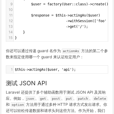
9
        $user = factory(User::class)->create();
10
11
        $response = $this->actingAs($user)
12
                         ->withSession(['foo' =>
13
                         ->get('/');
14
    }
15
}
你还可以通过传递 guard 名作为
方法的第二个参
actionAs
数来指定使用哪一个 guard 来认证给定用户：
1
$this->actingAs($user, 'api');
测试 JSON API
Laravel 还提供了多个辅助函数用于测试 JSON API 及其响
应。例如，
、
、
、
、
、
json
get
post
put
patch
delete
和
方法用于通过多种 HTTP 请求方式发出请求。你
option
还可以轻松传递数据和请求头到这些方法。作为开始，我们