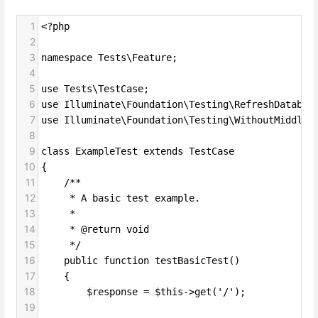
1
<?php
2
3
namespace Tests\Feature;
4
5
use Tests\TestCase;
6
use Illuminate\Foundation\Testing\RefreshDatabas
7
use Illuminate\Foundation\Testing\WithoutMiddlew
8
9
class ExampleTest extends TestCase
10
{
11
    /**
12
     * A basic test example.
13
     *
14
     * @return void
15
     */
16
    public function testBasicTest()
17
    {
18
        $response = $this->get('/');
19