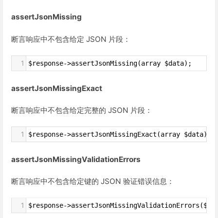
assertJsonMissing
断言响应中不包含给定 JSON 片段：
1
$response->assertJsonMissing(array $data);
assertJsonMissingExact
断言响应中不包含给定完整的 JSON 片段：
1
$response->assertJsonMissingExact(array $data);
assertJsonMissingValidationErrors
断言响应中不包含给定键的 JSON 验证错误信息：
1
$response->assertJsonMissingValidationErrors($ke