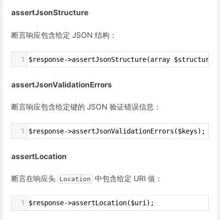
assertJsonStructure
断言响应包含给定 JSON 结构：
1
$response->assertJsonStructure(array $structure)
assertJsonValidationErrors
断言响应包含给定键的 JSON 验证错误信息：
1
$response->assertJsonValidationErrors($keys);
assertLocation
断言在响应头
中包含给定 URI 值：
Location
1
$response->assertLocation($uri);