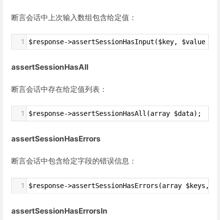
断言会话中上次输入数组包含给定值：
1
$response->assertSessionHasInput($key, $value = 
assertSessionHasAll
断言会话中存在给定值列表：
1
$response->assertSessionHasAll(array $data);
assertSessionHasErrors
断言会话中包含给定字段的错误信息：
1
$response->assertSessionHasErrors(array $keys, $
assertSessionHasErrorsIn