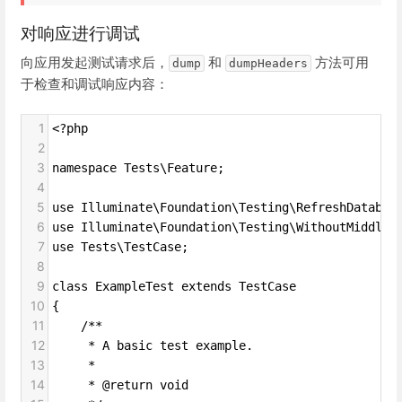
对响应进行调试
向应用发起测试请求后，
和
方法可用
dump
dumpHeaders
于检查和调试响应内容：
1
<?php
2
3
namespace Tests\Feature;
4
5
use Illuminate\Foundation\Testing\RefreshDatabas
6
use Illuminate\Foundation\Testing\WithoutMiddlew
7
use Tests\TestCase;
8
9
class ExampleTest extends TestCase
10
{
11
    /**
12
     * A basic test example.
13
     *
14
     * @return void