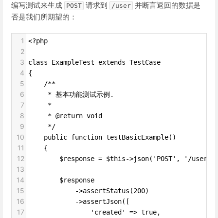
编写测试来生成
请求到
并断言返回的数据是
POST
/user
否是我们所期望的：
1
<?php
2
3
class ExampleTest extends TestCase
4
{
5
    /**
6
     * 基本功能测试示例.
7
     *
8
     * @return void
9
     */
10
    public function testBasicExample()
11
    {
12
        $response = $this->json('POST', '/user'
13
14
        $response
15
            ->assertStatus(200)
16
            ->assertJson([
17
                'created' => true,