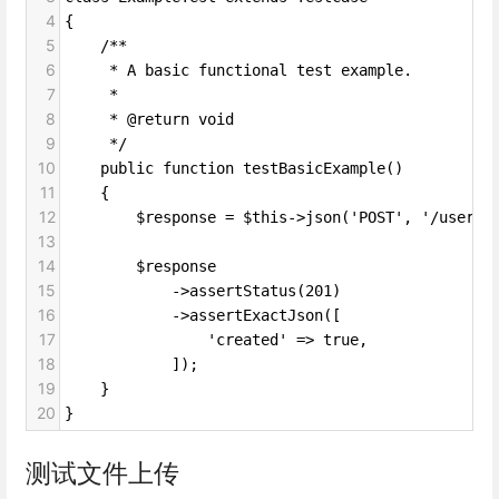
4
{
5
    /**
6
     * A basic functional test example.
7
     *
8
     * @return void
9
     */
10
    public function testBasicExample()
11
    {
12
        $response = $this->json('POST', '/user'
13
14
        $response
15
            ->assertStatus(201)
16
            ->assertExactJson([
17
                'created' => true,
18
            ]);
19
    }
20
}
测试文件上传