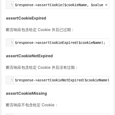
1
$response->assertCookie($cookieName, $value = nu
assertCookieExpired
断言响应包含给定 Cookie 并且已过期：
1
$response->assertCookieExpired($cookieName);
assertCookieNotExpired
断言响应包含给定 Cookie 并且没有过期：
1
$response->assertCookieNotExpired($cookieName);
assertCookieMissing
断言响应不包含给定 Cookie：