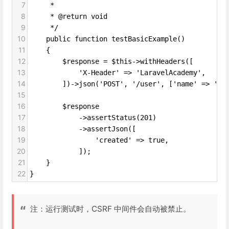
7
     *
8
     * @return void
9
     */
10
    public function testBasicExample()
11
    {
12
        $response = $this->withHeaders([
13
            'X-Header' => 'LaravelAcademy',
14
        ])->json('POST', '/user', ['name' => '
15
16
        $response
17
            ->assertStatus(201)
18
            ->assertJson([
19
                'created' => true,
20
            ]);
21
    }
22
}
注：运行测试时，CSRF 中间件会自动被禁止。