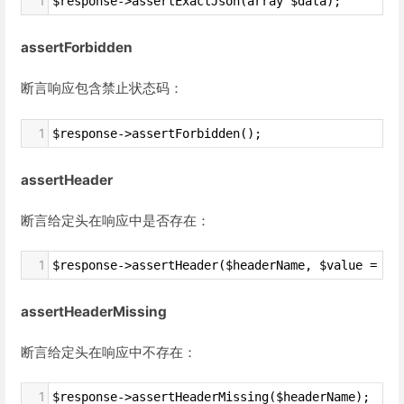
1
$response->assertExactJson(array $data);
assertForbidden
断言响应包含禁止状态码：
1
$response->assertForbidden();
assertHeader
断言给定头在响应中是否存在：
1
$response->assertHeader($headerName, $value = nu
assertHeaderMissing
断言给定头在响应中不存在：
1
$response->assertHeaderMissing($headerName);