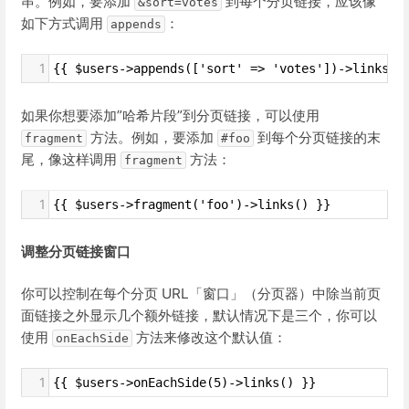
串。例如，要添加
到每个分页链接，应该像
&sort=votes
如下方式调用
：
appends
1
{{ $users->appends(['sort' => 'votes'])->links()
如果你想要添加”哈希片段”到分页链接，可以使用
方法。例如，要添加
到每个分页链接的末
fragment
#foo
尾，像这样调用
方法：
fragment
1
{{ $users->fragment('foo')->links() }}
调整分页链接窗口
你可以控制在每个分页 URL「窗口」（分页器）中除当前页
面链接之外显示几个额外链接，默认情况下是三个，你可以
使用
方法来修改这个默认值：
onEachSide
1
{{ $users->onEachSide(5)->links() }}