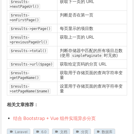
获取下一页的 URL
$results-
>nextPageUrl()
判断是否在第一页
$results-
>onFirstPage()
每页显示的项目数
$results->perPage()
获取上一页的 URL
$results-
>previousPageUrl()
判断存储器中匹配的所有项目总数
$results->total()
(使用
时无效)
simplePaginate
获取给定页码的分页 URL
$results->url($page)
获取用于存储页面的查询字符串变
$results-
量
>getPageName()
设置用于存储页面的查询字符串变
$results-
量
>setPageName($name)
相关文章推荐：
结合 Bootstrap + Vue 组件实现异步分页
Laravel
6.0
文档
分页
数据库