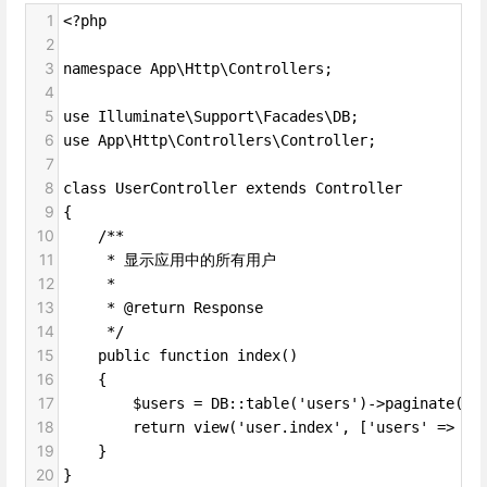
1
<?php
2
3
namespace App\Http\Controllers;
4
5
use Illuminate\Support\Facades\DB;
6
use App\Http\Controllers\Controller;
7
8
class UserController extends Controller
9
{
10
    /**
11
     * 显示应用中的所有用户
12
     *
13
     * @return Response
14
     */
15
    public function index()
16
    {
17
        $users = DB::table('users')->paginate(15
18
        return view('user.index', ['users' => $u
19
    }
20
}