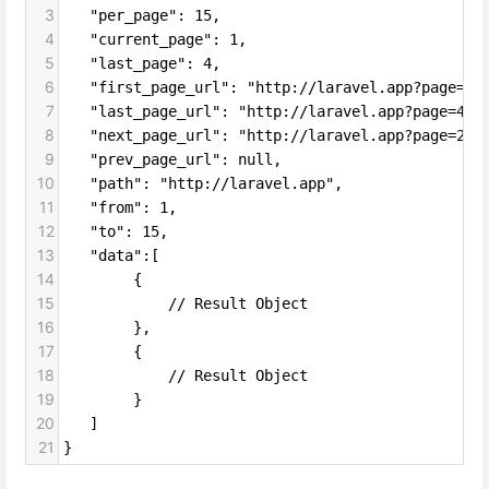
3
   "per_page": 15,
4
   "current_page": 1,
5
   "last_page": 4,
6
   "first_page_url": "http://laravel.app?page=1"
7
   "last_page_url": "http://laravel.app?page=4",
8
   "next_page_url": "http://laravel.app?page=2",
9
   "prev_page_url": null,
10
   "path": "http://laravel.app",
11
   "from": 1,
12
   "to": 15,
13
   "data":[
14
        {
15
            // Result Object
16
        },
17
        {
18
            // Result Object
19
        }
20
   ]
21
}