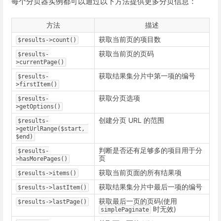
每个分页器实例都可以通过以下方法提供更多分页信息：
方法
描述
获取当前页的项目数
$results->count()
获取当前页的页码
$results-
>currentPage()
获取结果集分片中第一项的编号
$results-
>firstItem()
获取分页选项
$results-
>getOptions()
创建分页 URL 的范围
$results-
>getUrlRange($start, 
$end)
判断是否还有足够多的项目用于分
$results-
页
>hasMorePages()
获取当前页面的所有结果项
$results->items()
获取结果集分片中最后一项的编号
$results->lastItem()
获取最后一页的页码(使用
$results->lastPage()
时无效)
simplePaginate