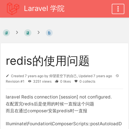
Laravel 学院
redis的使用问题
Created
7 years ago
by
仰望星空下的自己
, Updated
7 years ago
Revision #1
3251 views
0 likes
0 collects
laravel Redis connection [session] not configured.
在配置完redis后是使用的时候一直报这个问题
而且在通过composer安装predis时一直报
Illuminate\Foundation\ComposerScripts::postAutoloadD