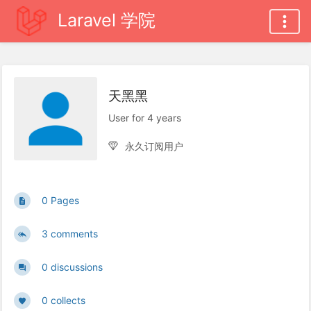
Laravel 学院
天黑黑
User for 4 years
永久订阅用户
0 Pages
3 comments
0 discussions
0 collects