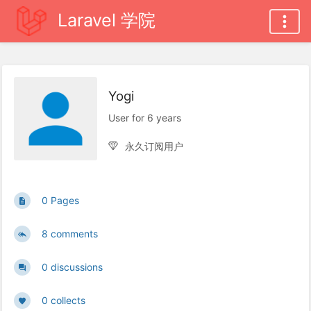
Laravel 学院
Yogi
User for 6 years
永久订阅用户
0 Pages
8 comments
0 discussions
0 collects