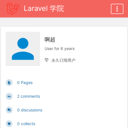
Laravel 学院
啊超
User for 6 years
永久订阅用户
0 Pages
2 comments
0 discussions
0 collects