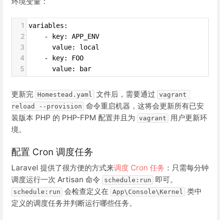
环境变量：
1
variables:
2
    - key: APP_ENV
3
      value: local
4
    - key: FOO
5
      value: bar
更新完
文件后，需要通过
Homestead.yaml
vagrant 
命令重启机器，这将会更新所有已安
reload --provision
装版本 PHP 的 PHP-FPM 配置并且为
用户更新环
vagrant
境。
配置 Cron 调度任务
Laravel 提供了很方便的方式来
调度 Cron 任务
：只需每分钟
调度运行一次 Artisan 命令
即可。
schedule:run
会检查定义在
类中
schedule:run
App\Console\Kernel
定义的调度任务并判断运行哪些任务。