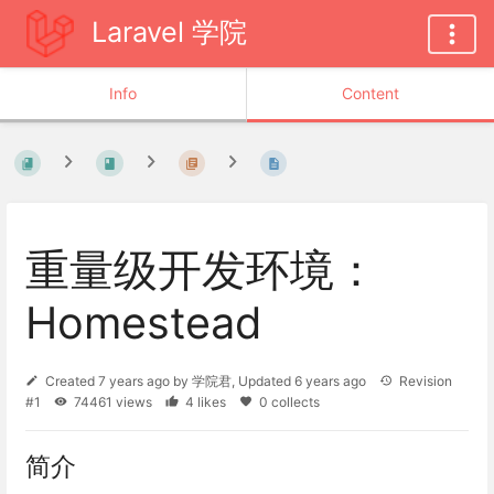
Laravel 学院
Info
Content
重量级开发环境：
Homestead
Created
7 years ago
by
学院君
, Updated
6 years ago
Revision
#1
74461 views
4 likes
0 collects
简介