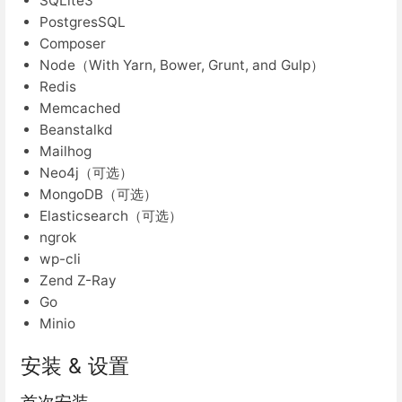
SQLite3
PostgresSQL
Composer
Node（With Yarn, Bower, Grunt, and Gulp）
Redis
Memcached
Beanstalkd
Mailhog
Neo4j（可选）
MongoDB（可选）
Elasticsearch（可选）
ngrok
wp-cli
Zend Z-Ray
Go
Minio
安装 & 设置