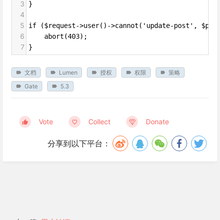
3
}
4
5
if ($request->user()->cannot('update-post', $pos
6
    abort(403);
7
}
文档
Lumen
授权
权限
策略
Gate
5.3
Vote
Collect
Donate
分享到以下平台：