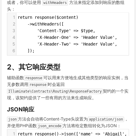
或者，你可以使用
方法来指定添加到响应的数组
withHeaders
头：
1
return response($content)
2
    ->withHeaders([
3
        'Content-Type' => $type,
4
        'X-Header-One' => 'Header Value',
5
        'X-Header-Two' => 'Header Value',
6
    ]);
2、其它响应类型
辅助函数
可以用来方便地生成其他类型的响应实例，当
response
无参数调用
时会返回
response
契约的一个实
Illuminate\Contracts\Routing\ResponseFactory
现，该契约提供了一些有用的方法来生成响应。
JSON响应
方法会自动将Content-Type头设置为
，
json
application/json
并使用PHP函数
方法将给定数组转化为JSON：
json_encode
1
return response()->json(['name' => 'Abigail', 's