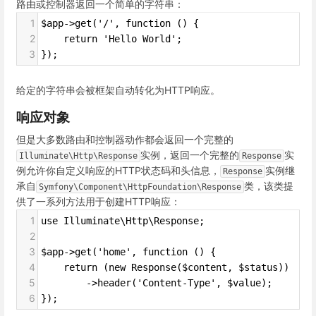
路由或控制器返回一个简单的字符串：
1
$app->get('/', function () {
2
    return 'Hello World';
3
});
给定的字符串会被框架自动转化为HTTP响应。
响应对象
但是大多数路由和控制器动作都会返回一个完整的
实例，返回一个完整的
实
Illuminate\Http\Response
Response
例允许你自定义响应的HTTP状态码和头信息，
实例继
Response
承自
类，该类提
Symfony\Component\HttpFoundation\Response
供了一系列方法用于创建HTTP响应：
1
use Illuminate\Http\Response;
2
3
$app->get('home', function () {
4
    return (new Response($content, $status))
5
        ->header('Content-Type', $value);
6
});