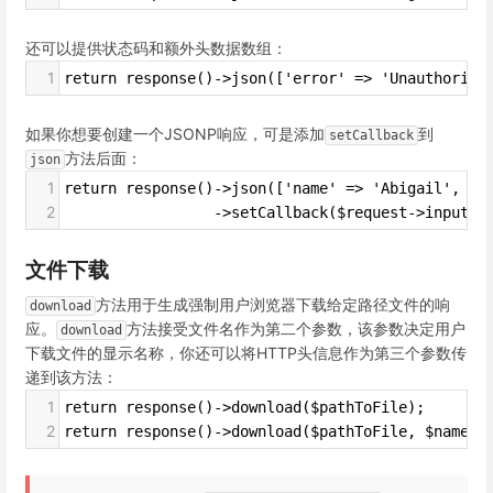
还可以提供状态码和额外头数据数组：
1
return response()->json(['error' => 'Unauthorize
如果你想要创建一个JSONP响应，可是添加
到
setCallback
方法后面：
json
1
return response()->json(['name' => 'Abigail', 's
2
                 ->setCallback($request->input('
文件下载
方法用于生成强制用户浏览器下载给定路径文件的响
download
应。
方法接受文件名作为第二个参数，该参数决定用户
download
下载文件的显示名称，你还可以将HTTP头信息作为第三个参数传
递到该方法：
1
return response()->download($pathToFile);
2
return response()->download($pathToFile, $name, 