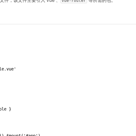
文件，该文件主要引入 vue 、
等所需的包。
vue-router
le.vue'
ple }
)).$mount('#app')