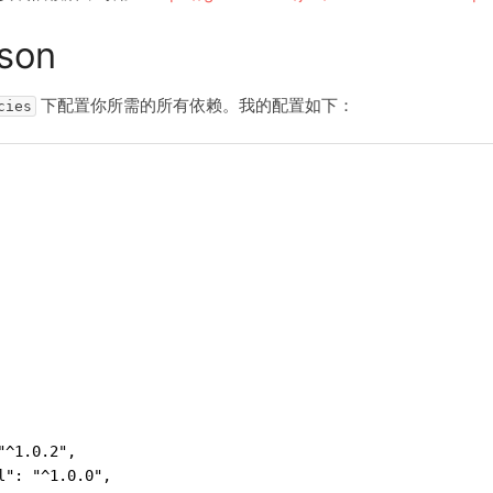
son
下配置你所需的所有依赖。我的配置如下：
cies
"^1.0.2",
l": "^1.0.0",