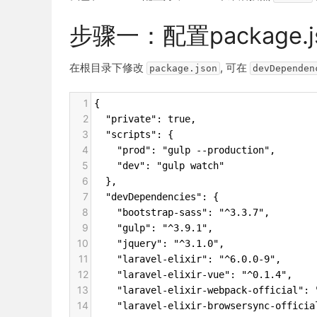
步骤一：配置package.j
在根目录下修改
, 可在
package.json
devDependen
1
{
2
  "private": true,
3
  "scripts": {
4
    "prod": "gulp --production",
5
    "dev": "gulp watch"
6
  },
7
  "devDependencies": {
8
    "bootstrap-sass": "^3.3.7",
9
    "gulp": "^3.9.1",
10
    "jquery": "^3.1.0",
11
    "laravel-elixir": "^6.0.0-9",
12
    "laravel-elixir-vue": "^0.1.4",
13
    "laravel-elixir-webpack-official": 
14
    "laravel-elixir-browsersync-officia