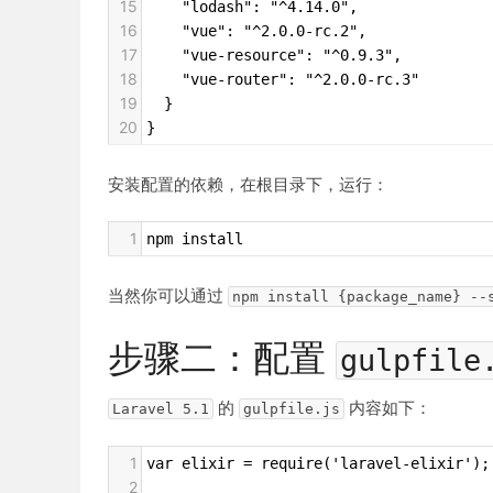
15
    "lodash": "^4.14.0",
16
    "vue": "^2.0.0-rc.2",
17
    "vue-resource": "^0.9.3",
18
    "vue-router": "^2.0.0-rc.3"
19
  }
20
}
安装配置的依赖，在根目录下，运行：
1
npm install
当然你可以通过
npm install {package_name} --
步骤二：配置
gulpfile
的
内容如下：
Laravel 5.1
gulpfile.js
1
var elixir = require('laravel-elixir');
2