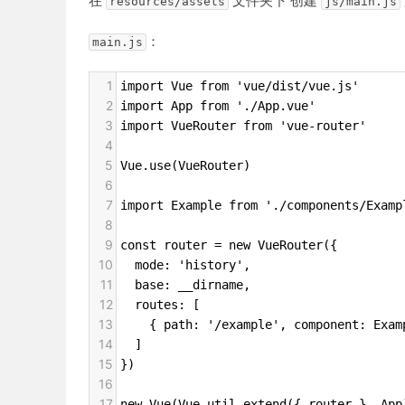
在
文件夹下 创建
resources/assets
js/main.js
：
main.js
1
import Vue from 'vue/dist/vue.js'
2
import App from './App.vue'
3
import VueRouter from 'vue-router'
4
5
Vue.use(VueRouter)
6
7
import Example from './components/Examp
8
9
const router = new VueRouter({
10
  mode: 'history',
11
  base: __dirname,
12
  routes: [
13
    { path: '/example', component: Exam
14
  ]
15
})
16
17
new Vue(Vue.util.extend({ router }, App