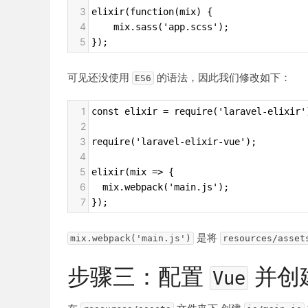
3
elixir(function(mix) {
4
    mix.sass('app.scss');
5
});
可见还没使用
的语法，因此我们修改如下：
ES6
1
const elixir = require('laravel-elixir'
2
3
require('laravel-elixir-vue');
4
5
elixir(mix => {
6
  mix.webpack('main.js');
7
});
是将
mix.webpack('main.js')
resources/asset
步骤三：配置
并创
Vue