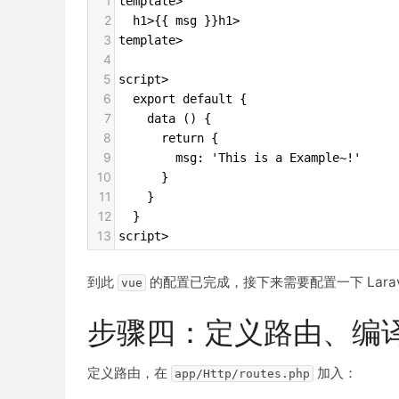
1
template>
2
  h1>{{ msg }}h1>
3
template>
4
5
script>
6
  export default {
7
    data () {
8
      return {
9
        msg: 'This is a Example~!'
10
      }
11
    }
12
  }
13
script>
到此
的配置已完成，接下来需要配置一下 Laravel,
vue
步骤四：定义路由、编
定义路由，在
加入：
app/Http/routes.php