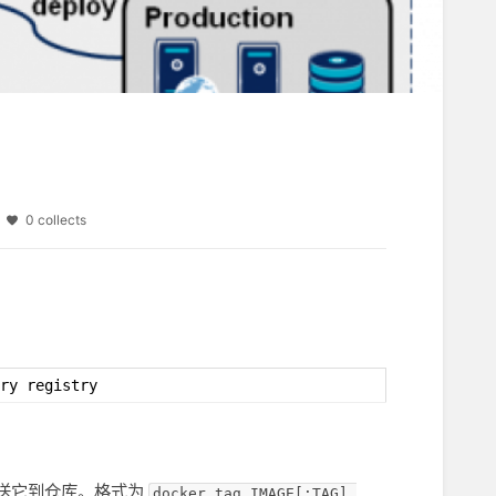
s
0 collects
ry registry
送它到仓库。格式为
docker tag IMAGE[:TAG] 