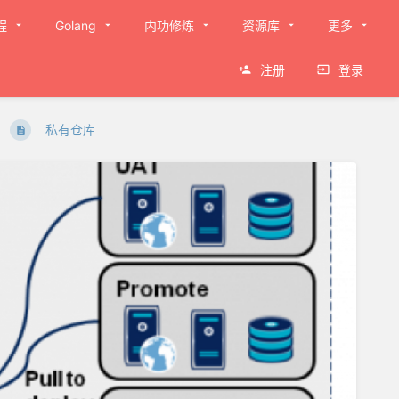
程
Golang
内功修炼
资源库
更多
注册
登录
私有仓库