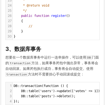
23
*
24
* @return void
25
*/
26
public
function
register
()
27
    {
28
//
29
    }
30
}
3、数据库事务
想要在一个数据库事务中运行一连串操作，可以使用
门面
DB
的
方法，如果事务闭包中抛出异常，事务将会
transaction
自动回滚。如果闭包执行成功，事务将会自动提交。使用
方法时不需要担心手动回滚或提交：
transaction
1
DB::transaction(function () {
2
    DB::table('users')->update(['votes' => 1]);
3
    DB::table('posts')->delete();
4
});