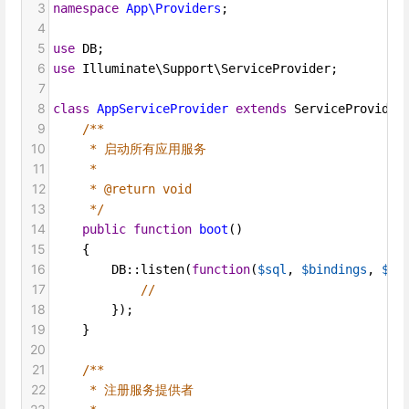
3
namespace
App\Providers
;
4
5
use
DB
;
6
use
Illuminate\Support\ServiceProvider
;
7
8
class
AppServiceProvider
extends
ServiceProvider
9
/**
10
* 启动所有应用服务
11
*
12
* @return void
13
*/
14
public
function
boot
()
15
    {
16
DB
::
listen
(
function
(
$sql
, 
$bindings
, 
$ti
17
//
18
        });
19
    }
20
21
/**
22
* 注册服务提供者