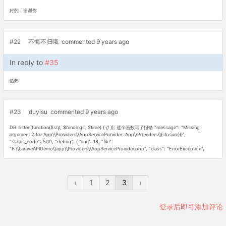
好的，谢谢你
#22
不悔不归哦
commented 9 years ago
In reply to
#35
热热
#23
duyisu
commented 9 years ago
DB::listen(function($sql, $bindings, $time) { // }); 这个函数写了报错 "message": "Missing
argument 2 for App\\Providers\\AppServiceProvider::App\\Providers\\{closure}()",
"status_code": 500, "debug": { "line": 18, "file":
"F:\\LaraveAPIDemo\\app\\Providers\\AppServiceProvider.php", "class": "ErrorException",
‹
1
2
3
›
登录后即可添加评论