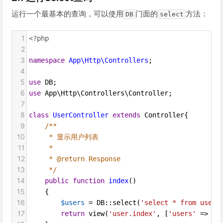
运行一个最基本的查询，可以使用
门面的
方法：
DB
select
1
<?php
2
3
namespace
App\Http\Controllers
;
4
5
use
DB
;
6
use
App\Http\Controllers\Controller
;
7
8
class
UserController
extends
Controller
{
9
/**
10
* 显示用户列表
11
*
12
* @return Response
13
*/
14
public
function
index
()
15
    {
16
$users
=
DB
::
select
(
'select * from users
17
return
view
(
'user.index'
, [
'users'
=>
$u