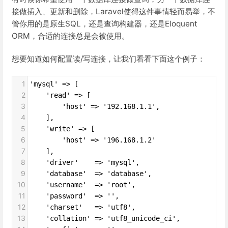
接做插入、更新和删除，Laravel使得这件事情轻而易举，不
管你用的是原生SQL，还是查询构建器，还是Eloquent
ORM，合适的连接总是会被使用。
想要知道如何配置读/写连接，让我们看看下面这个例子：
1
'mysql' => [
2
    'read' => [
3
        'host' => '192.168.1.1',
4
    ],
5
    'write' => [
6
        'host' => '196.168.1.2'
7
    ],
8
    'driver'    => 'mysql',
9
    'database'  => 'database',
10
    'username'  => 'root',
11
    'password'  => '',
12
    'charset'   => 'utf8',
13
    'collation' => 'utf8_unicode_ci',