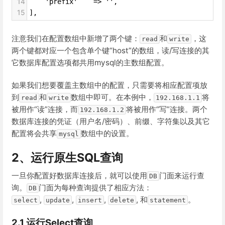
14
    'prefix'    => '',
15
],
注意我们在配置数组中新增了两个键：
和
，这
read
write
两个键都对应一个包含单个键“host”的数组，读/写连接的其
它数据库配置选项都共用mysql的主数组配置。
如果我们想要覆盖主数组中的配置，只需要将相应配置项放
到
和
数组中即可。在本例中，
将
read
write
192.168.1.1
被用作“读”连接，而
将被用作“写”连接。两个
192.168.1.2
数据库连接的凭证（用户名/密码）、前缀、字符集以及其它
配置将会共享
数组中的设置。
mysql
2、运行原生SQL查询
一旦你配置好数据库连接后，就可以使用
门面来运行查
DB
询。
门面为每种查询提供了相应方法：
DB
,
,
,
, 和
。
select
update
insert
delete
statement
2.1 运行Select查询