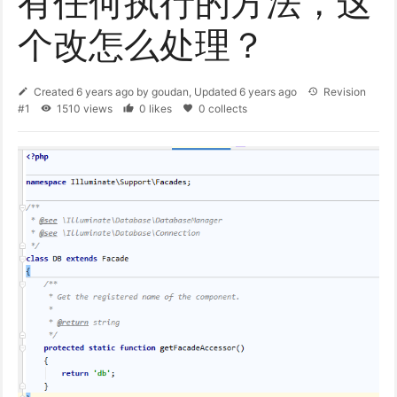
有任何执行的方法，这
个改怎么处理？
Created
6 years ago
by
goudan
, Updated
6 years ago
Revision
#1
1510 views
0 likes
0 collects