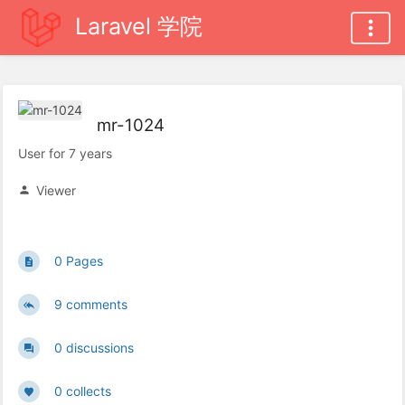
Laravel 学院
mr-1024
User for 7 years
Viewer
0 Pages
9 comments
0 discussions
0 collects