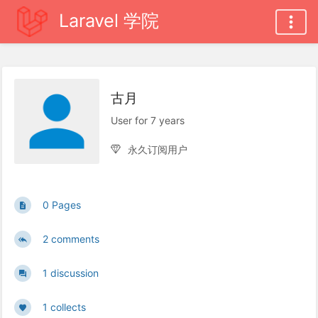
Laravel 学院
古月
User for 7 years
永久订阅用户
0 Pages
2 comments
1 discussion
1 collects