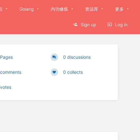
程
Golang
内功修炼
资源库
更多
Sign up
Log in
 Pages
0 discussions
 comments
0 collects
 votes