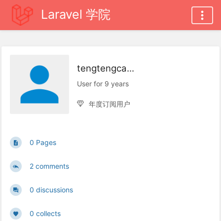
Laravel 学院
tengtengca...
User for 9 years
年度订阅用户
0 Pages
2 comments
0 discussions
0 collects