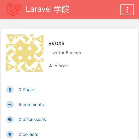
Laravel 学院
yaoxs
User for 5 years
Viewer
0 Pages
9 comments
0 discussions
0 collects