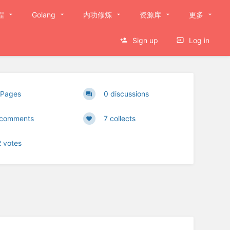
程
Golang
内功修炼
资源库
更多
Sign up
Log in
 Pages
0 discussions
 comments
7 collects
2 votes