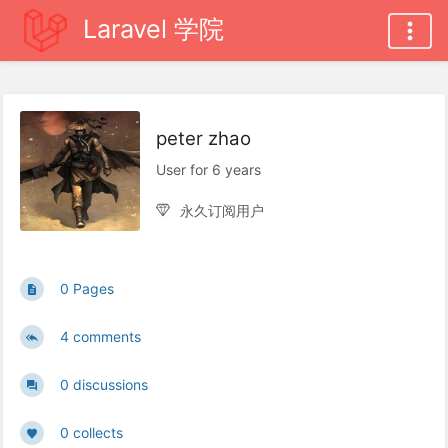
Laravel 学院
peter zhao
User for 6 years
永久订阅用户
0 Pages
4 comments
0 discussions
0 collects