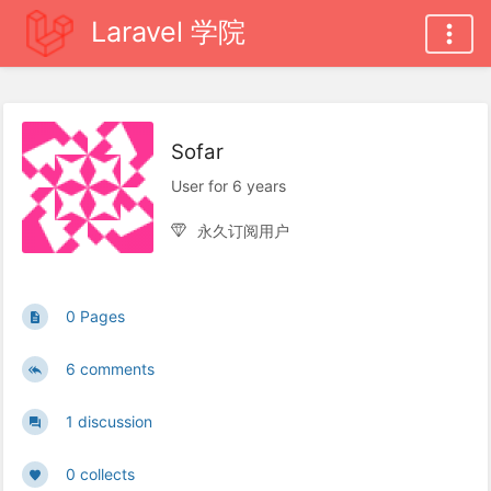
Laravel 学院
Sofar
User for 6 years
永久订阅用户
0 Pages
6 comments
1 discussion
0 collects