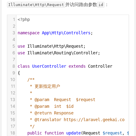
并访问路由参数
：
Illuminate\Http\Request
id
1
<?php
2
3
namespace
App\Http\Controllers
;
4
5
use
Illuminate\Http\Request
;
6
use
Illuminate\Routing\Controller
;
7
8
class
UserController
extends
Controller
9
{
10
/**
11
* 更新指定用户
12
*
13
* @param  Request  $request
14
* @param  int  $id
15
* @return Response
16
* @translator https://laravel.geekai.co
17
*/
18
public
function
update
(
Request
$request
, 
$id