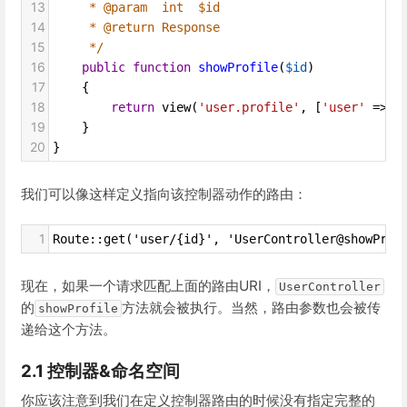
13
* @param  int  $id
14
* @return Response
15
*/
16
public
function
showProfile
(
$id
)
17
    {
18
return
view
(
'user.profile'
, [
'user'
=>
U
19
    }
20
}
我们可以像这样定义指向该控制器动作的路由：
1
Route::get('user/{id}', 'UserController@showProf
现在，如果一个请求匹配上面的路由URI，
UserController
的
方法就会被执行。当然，路由参数也会被传
showProfile
递给这个方法。
2.1 控制器&命名空间
你应该注意到我们在定义控制器路由的时候没有指定完整的