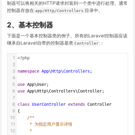
制器可以将相关的HTTP请求封装到一个类中进行处理。通常
控制器存放在
目录中。
app/Http/Controllers
2、基本控制器
下面是一个基本控制器类的例子。所有的Laravel控制器应该
继承自Laravel自带的控制器基类
：
Controller
1
<?php
2
3
namespace
App\Http\Controllers
;
4
5
use
App\User
;
6
use
App\Http\Controllers\Controller
;
7
8
class
UserController
extends
Controller
9
{
10
/**
11
* 为指定用户显示详情
12
*