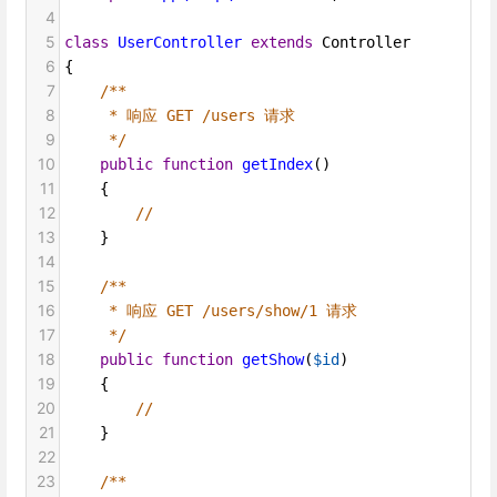
4
5
class
UserController
extends
Controller
6
{
7
/**
8
* 响应 GET /users 请求
9
*/
10
public
function
getIndex
()
11
    {
12
//
13
    }
14
15
/**
16
* 响应 GET /users/show/1 请求
17
*/
18
public
function
getShow
(
$id
)
19
    {
20
//
21
    }
22
23
/**