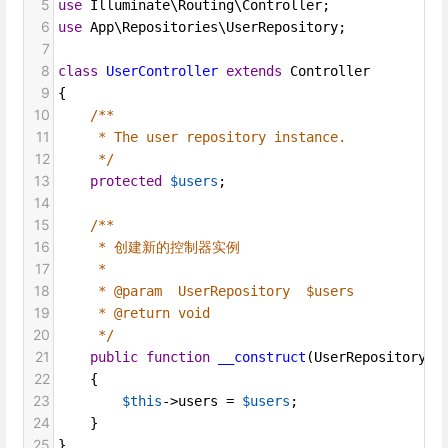
5
use
Illuminate\Routing\Controller
;
6
use
App\Repositories\UserRepository
;
7
8
class
UserController
extends
Controller
9
{
10
/**
11
* The user repository instance.
12
*/
13
protected
$users
;
14
15
/**
16
* 创建新的控制器实例
17
*
18
* @param  UserRepository  $users
19
* @return void
20
*/
21
public
function
__construct
(
UserRepository
$
22
    {
23
$this
->
users
=
$users
;
24
    }
25
}