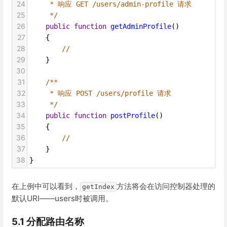
24
* 响应 GET /users/admin-profile 请求
25
*/
26
public
function
getAdminProfile
()
27
    {
28
//
29
    }
30
31
/**
32
* 响应 POST /users/profile 请求
33
*/
34
public
function
postProfile
()
35
    {
36
//
37
    }
38
}
在上例中可以看到，
方法将会在访问控制器处理的
getIndex
默认URI——users时被调用。
5.1 分配路由名称