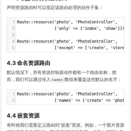
声明资源路由时可以指定该路由处理的动作子集：
1
Route::resource('photo', 'PhotoController',
2
                ['only' => ['index', 'show']]);
3
4
Route::resource('photo', 'PhotoController',
5
                ['except' => ['create', 'store',
4.3 命名资源路由
默认情况下，所有资源控制器动作都有一个路由名称，然
而，我们可以通过传入
数组来覆盖这些默认的名字：
names
1
Route::resource('photo', 'PhotoController',
2
                ['names' => ['create' => 'photo.
4.4 嵌套资源
有时候我们需要定义路由到“嵌套”资源。例如，一个图片资源