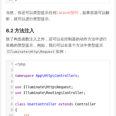
当然，你还可以类型提示任何
Laravel契约
，如果容器可以解
析，就可以进行类型提示。
6.2 方法注入
除了构造函数注入之外，还可以在控制器的动作方法中进行
依赖的类型提示，例如，我们可以在某个方法中类型提示
实例：
Illuminate\Http\Request
1
<?php
2
3
namespace
App\Http\Controllers
;
4
5
use
Illuminate\Http\Request
;
6
use
Illuminate\Routing\Controller
;
7
8
class
UserController
extends
Controller
9
{
10
/**