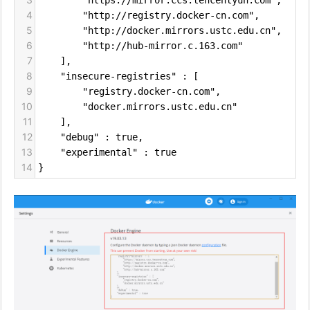
        "https://mirror.ccs.tencentyun.com",
4
        "http://registry.docker-cn.com",
5
        "http://docker.mirrors.ustc.edu.cn",
6
        "http://hub-mirror.c.163.com"
7
    ],
8
    "insecure-registries" : [
9
        "registry.docker-cn.com",
10
        "docker.mirrors.ustc.edu.cn"
11
    ],
12
    "debug" : true,
13
    "experimental" : true
14
}