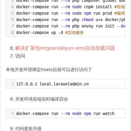
3
docker-compose run 
--rm
 php composer global dump-
4
docker-compose run 
--rm
node
 cnpm install 
#前端编
5
docker-compose run 
--rm
node
npm
 run prod 
#编译前
6
docker-compose run 
--rm
 php 
chmod
 u
+
x docker/php/
7
docker-compose run 
--rm
 php envoy run init 
--bran
8
docker-compose up 
-d
#启动服务
解决扩展包mrgoon/aliyun-sms自动加载问题
访问
本地开发环境绑定hosts后就可以进行访问了
1
127.0.0.1 local.laraveladmin.cn
开发环境前端实时编译启动
1
docker-compose run 
--rm
node
npm
 run watch
代码更新升级