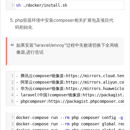
1
sh
 ./docker/install.sh
php容器环境中安装composer相关扩展包及项目代
码初始化
如果安装"laravel/envoy"过程中失败请切换下全局镜
像源,进行尝试
1
- 腾讯云composer镜像源:https://mirrors.cloud.tencen
2
- 阿里云composer镜像源:https://mirrors.aliyun.com/c
3
- 华为云composer镜像源:https://mirrors.huaweicloud.
4
- laravel(中国)composer镜像源:https://packagist.lar
5
- phpcomposer:https://packagist.phpcomposer.com
1
docker-compose run 
--rm
 php composer config 
-g
 re
2
docker-compose run 
--rm
 php composer global requi