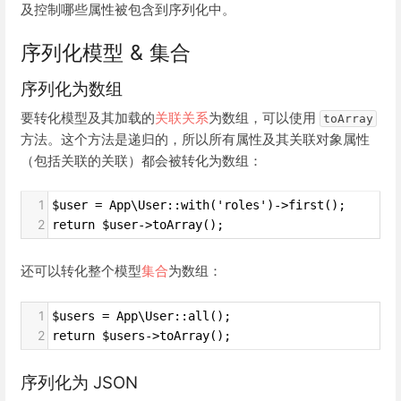
及控制哪些属性被包含到序列化中。
序列化模型 & 集合
序列化为数组
要转化模型及其加载的
关联关系
为数组，可以使用
toArray
方法。这个方法是递归的，所以所有属性及其关联对象属性
（包括关联的关联）都会被转化为数组：
1
$user = App\User::with('roles')->first();
2
return $user->toArray();
还可以转化整个模型
集合
为数组：
1
$users = App\User::all();
2
return $users->toArray();
序列化为 JSON