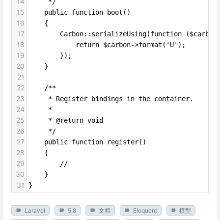
14
     */
15
    public function boot()
16
    {
17
        Carbon::serializeUsing(function ($carbon
18
            return $carbon->format('U');
19
        });
20
    }
21
22
    /**
23
     * Register bindings in the container.
24
     *
25
     * @return void
26
     */
27
    public function register()
28
    {
29
        //
30
    }
31
}
Laravel
5.8
文档
Eloquent
模型