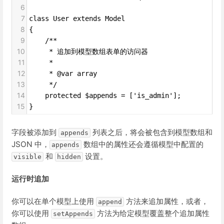
6
7
class User extends Model
8
{
9
    /**
10
     * 追加到模型数组表单的访问器
11
     *
12
     * @var array
13
     */
14
    protected $appends = ['is_admin'];
15
}
字段被添加到
列表之后，将会被包含到模型数组和
appends
JSON 中，
数组中的属性还会遵循模型中配置的
appends
和
设置。
visible
hidden
运行时追加
你可以在单个模型上使用
方法来追加属性，或者，
append
你可以使用
方法为给定模型覆盖整个追加属性
setAppends