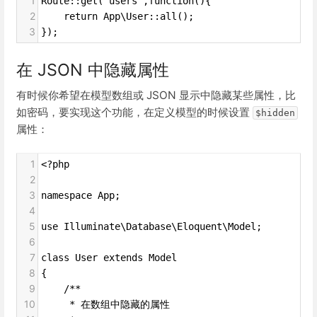
1
Route::get('users',function(){
2
    return App\User::all();
3
});
在 JSON 中隐藏属性
有时候你希望在模型数组或 JSON 显示中隐藏某些属性，比
如密码，要实现这个功能，在定义模型的时候设置
$hidden
属性：
1
<?php
2
3
namespace App;
4
5
use Illuminate\Database\Eloquent\Model;
6
7
class User extends Model
8
{
9
    /**
10
     * 在数组中隐藏的属性