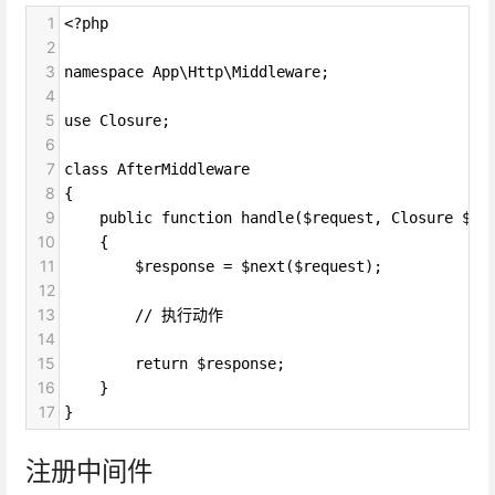
1
<?php
2
3
namespace App\Http\Middleware;
4
5
use Closure;
6
7
class AfterMiddleware
8
{
9
    public function handle($request, Closure $ne
10
    {
11
        $response = $next($request);
12
13
        // 执行动作
14
15
        return $response;
16
    }
17
}
注册中间件