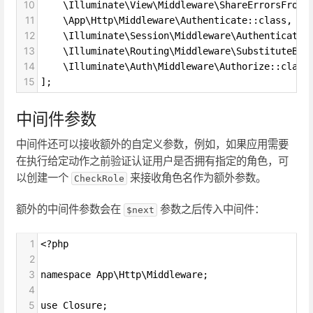
10
    \Illuminate\View\Middleware\ShareErrorsFromS
11
    \App\Http\Middleware\Authenticate::class,
12
    \Illuminate\Session\Middleware\AuthenticateS
13
    \Illuminate\Routing\Middleware\SubstituteBin
14
    \Illuminate\Auth\Middleware\Authorize::class
15
];
中间件参数
中间件还可以接收额外的自定义参数，例如，如果应用需要
在执行给定动作之前验证认证用户是否拥有指定的角色，可
以创建一个
来接收角色名作为额外参数。
CheckRole
额外的中间件参数会在
参数之后传入中间件：
$next
1
<?php
2
3
namespace App\Http\Middleware;
4
5
use Closure;