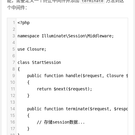
能，需要定义一个终止中间件并添加
方法到这
terminate
个中间件：
1
<?php
2
3
namespace Illuminate\Session\Middleware;
4
5
use Closure;
6
7
class StartSession
8
{
9
    public function handle($request, Closure $ne
10
    {
11
        return $next($request);
12
    }
13
14
    public function terminate($request, $respons
15
    {
16
        // 存储session数据...
17
    }