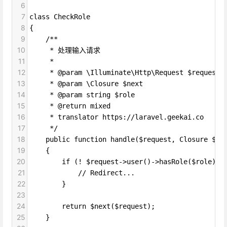
6
7
class CheckRole
8
{
9
    /**
10
     * 处理输入请求
11
     *
12
     * @param \Illuminate\Http\Request $request
13
     * @param \Closure $next
14
     * @param string $role
15
     * @return mixed
16
     * translator https://laravel.geekai.co
17
     */
18
    public function handle($request, Closure $ne
19
    {
20
        if (! $request->user()->hasRole($role)) 
21
            // Redirect...
22
        }
23
24
        return $next($request);
25
    }