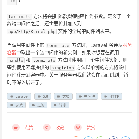
18
}
方法将会接收请求和响应作为参数。定义了一个
terminate
终端中间件之后，还需要将其加入到
文件的全局中间件列表中。
app/Http/Kernel.php
当调用中间件上的
方法时，Laravel 将会从
服务
terminate
容器
中取出一个该中间件的新实例，如果你想要在调用
和
方法时使用同一个中间件实例，则
handle
terminate
需要使用容器提供的
方法以单例的方式将该中
singleton
间件注册到容器中。关于服务容器我们就会在后面讲到，暂
时不深入展开了。
Laravel
5.8
文档
中间件
HTTP
参数
过滤
请求
点赞
收藏
赞赏