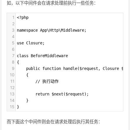
如，以下中间件会在请求处理前执行一些任务：
1
<?php
2
3
namespace App\Http\Middleware;
4
5
use Closure;
6
7
class BeforeMiddleware
8
{
9
    public function handle($request, Closure $ne
10
    {
11
        // 执行动作
12
13
        return $next($request);
14
    }
15
}
而下面这个中间件则会在请求处理后执行其任务：