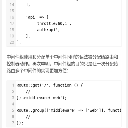
14
    ],
15
16
    'api' => [
17
        'throttle:60,1',
18
        'auth:api',
19
    ],
20
];
中间件组使用和分配单个中间件同样的语法被分配给路由和
控制器动作。再次申明，中间件组的目的只是让一次分配给
路由多个中间件的实现更加方便：
1
Route::get('/', function () {
2
    //
3
})->middleware('web');
4
5
Route::group(['middleware' => ['web']], function
6
    //
7
});