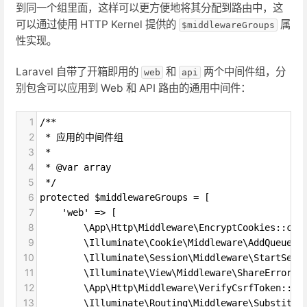
到同一个组里面，这样可以更方便地将其分配到路由中，这
可以通过使用 HTTP Kernel 提供的
属
$middlewareGroups
性实现。
Laravel 自带了开箱即用的
和
两个中间件组，分
web
api
别包含可以应用到 Web 和 API 路由的通用中间件：
1
/**
2
 * 应用的中间件组
3
 *
4
 * @var array
5
 */
6
protected $middlewareGroups = [
7
    'web' => [
8
        \App\Http\Middleware\EncryptCookies::cla
9
        \Illuminate\Cookie\Middleware\AddQueuedC
10
        \Illuminate\Session\Middleware\StartSess
11
        \Illuminate\View\Middleware\ShareErrorsF
12
        \App\Http\Middleware\VerifyCsrfToken::cl
13
        \Illuminate\Routing\Middleware\Substitut