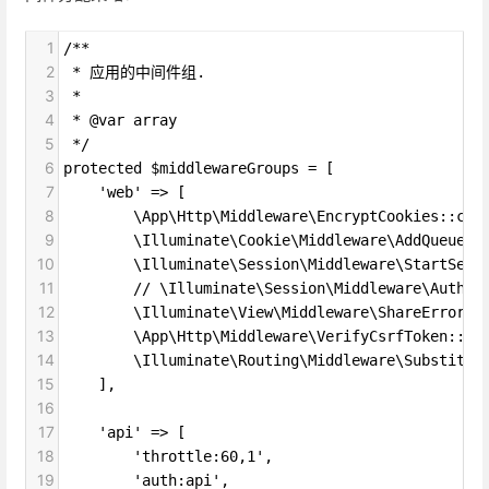
1
/**
2
 * 应用的中间件组.
3
 *
4
 * @var array
5
 */
6
protected $middlewareGroups = [
7
    'web' => [
8
        \App\Http\Middleware\EncryptCookies::cla
9
        \Illuminate\Cookie\Middleware\AddQueuedC
10
        \Illuminate\Session\Middleware\StartSess
11
        // \Illuminate\Session\Middleware\Authen
12
        \Illuminate\View\Middleware\ShareErrorsF
13
        \App\Http\Middleware\VerifyCsrfToken::cl
14
        \Illuminate\Routing\Middleware\Substitut
15
    ],
16
17
    'api' => [
18
        'throttle:60,1',
19
        'auth:api',