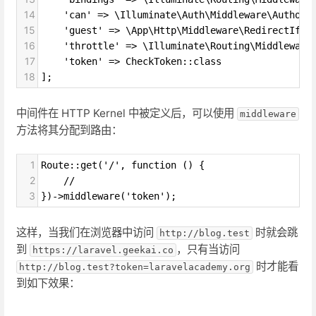
14
    'can' => \Illuminate\Auth\Middleware\Authori
15
    'guest' => \App\Http\Middleware\RedirectIfAu
16
    'throttle' => \Illuminate\Routing\Middleware
17
    'token' => CheckToken::class
18
];
中间件在 HTTP Kernel 中被定义后，可以使用
middleware
方法将其分配到路由：
1
Route::get('/', function () {
2
    //
3
})->middleware('token');
这样，当我们在浏览器中访问
时就会跳
http://blog.test
到
，只有当访问
https://laravel.geekai.co
时才能看
http://blog.test?token=laravelacademy.org
到如下效果：