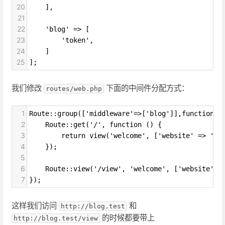
20
    ],
21
22
    'blog' => [
23
        'token',
24
    ]
25
];
我们修改
下面的中间件分配方式：
routes/web.php
1
Route::group(['middleware'=>['blog']],function()
2
    Route::get('/', function () {
3
        return view('welcome', ['website' => 'La
4
    });
5
6
    Route::view('/view', 'welcome', ['website' 
7
});
这样我们访问
和
http://blog.test
的时候都要带上
http://blog.test/view