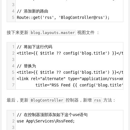
3
4
// 添加新的路由
5
Route::get('rss', 'BlogController@rss');
接下来更新
视图文件 ：
blog.layouts.master
1
// 将如下这行代码
2
<title>{{ $title ?? config('blog.title') }}</tit
3
4
// 替换为
5
<title>{{ $title ?? config('blog.title') }}</tit
6
<link rel="alternate" type="application/rss+xml"
7
        title="RSS Feed {{ config('blog.title') 
最后，更新
控制器，新增
方法：
BlogController
rss
1
// 在控制器顶部添加如下这个use语句
2
use App\Services\RssFeed;
3