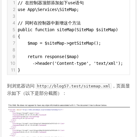
1
// 在控制器顶部添加如下use语句
2
use App\Services\SiteMap;
3
4
// 同时在控制器中新增这个方法
5
public function siteMap(SiteMap $siteMap)
6
{
7
    $map = $siteMap->getSiteMap();
8
9
    return response($map)
10
      ->header('Content-type', 'text/xml');
11
}
到浏览器访问
，页面显
http://blog57.test/sitemap.xml
示如下（以下是部分截图）：