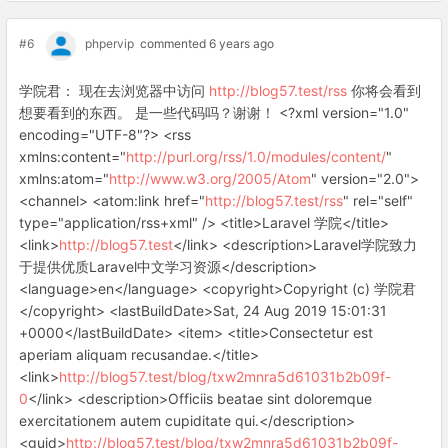
#6
phpervip
commented 6 years ago
学院君： 现在去浏览器中访问
http://blog57.test/rss
你将会看到
想要看到的东西。 是一些代码吗？谢谢！ <?xml version="1.0"
encoding="UTF-8"?> <rss
xmlns:content="
http://purl.org/rss/1.0/modules/content/
"
xmlns:atom="
http://www.w3.org/2005/Atom
" version="2.0">
<channel> <atom:link href="
http://blog57.test/rss
" rel="self"
type="application/rss+xml" /> <title>Laravel 学院</title>
<link>
http://blog57.test
</link> <description>Laravel学院致力
于提供优质Laravel中文学习资源</description>
<language>en</language> <copyright>Copyright (c) 学院君
</copyright> <lastBuildDate>Sat, 24 Aug 2019 15:01:31
+0000</lastBuildDate> <item> <title>Consectetur est
aperiam aliquam recusandae.</title>
<link>
http://blog57.test/blog/txw2mnra5d61031b2b09f-
0
</link> <description>Officiis beatae sint doloremque
exercitationem autem cupiditate qui.</description>
<guid>
http://blog57.test/blog/txw2mnra5d61031b2b09f-