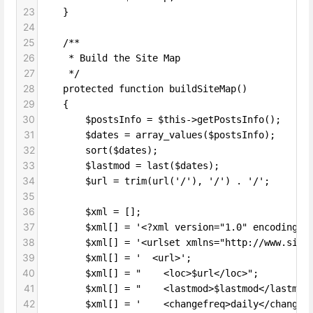
23
    }
24
25
    /**
26
     * Build the Site Map
27
     */
28
    protected function buildSiteMap()
29
    {
30
        $postsInfo = $this->getPostsInfo();
31
        $dates = array_values($postsInfo);
32
        sort($dates);
33
        $lastmod = last($dates);
34
        $url = trim(url('/'), '/') . '/';
35
36
        $xml = [];
37
        $xml[] = '<?xml version="1.0" encoding="
38
        $xml[] = '<urlset xmlns="http://www.site
39
        $xml[] = '  <url>';
40
        $xml[] = "    <loc>$url</loc>";
41
        $xml[] = "    <lastmod>$lastmod</lastmod
42
        $xml[] = '    <changefreq>daily</changef