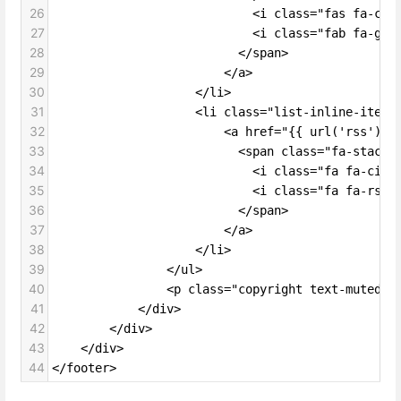
26
                            <i class="fas fa-cir
27
                            <i class="fab fa-git
28
                          </span>
29
                        </a>
30
                    </li>
31
                    <li class="list-inline-item"
32
                        <a href="{{ url('rss') }
33
                          <span class="fa-stack 
34
                            <i class="fa fa-circ
35
                            <i class="fa fa-rss 
36
                          </span>
37
                        </a>
38
                    </li>
39
                </ul>
40
                <p class="copyright text-muted">
41
            </div>
42
        </div>
43
    </div>
44
</footer>