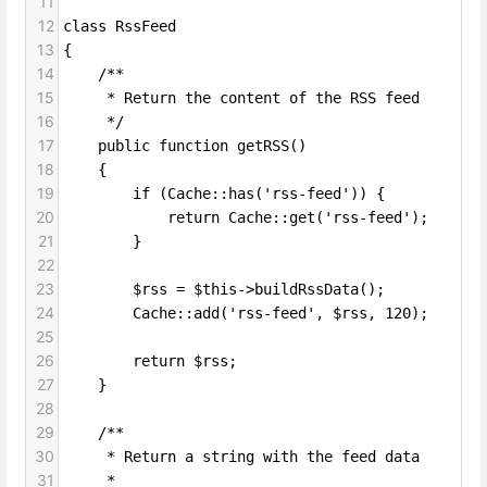
11
12
class RssFeed
13
{
14
    /**
15
     * Return the content of the RSS feed
16
     */
17
    public function getRSS()
18
    {
19
        if (Cache::has('rss-feed')) {
20
            return Cache::get('rss-feed');
21
        }
22
23
        $rss = $this->buildRssData();
24
        Cache::add('rss-feed', $rss, 120);
25
26
        return $rss;
27
    }
28
29
    /**
30
     * Return a string with the feed data
31
     *