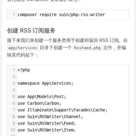
1
composer require suin/php-rss-writer
创建 RSS 订阅服务
接下来我们来创建一个服务类用于创建和返回 RSS 订阅。在
目录下创建一个
文件，并编
app/Services
RssFeed.php
辑其代码如下：
1
<?php
2
3
namespace App\Services;
4
5
use App\Models\Post;
6
use Carbon\Carbon;
7
use Illuminate\Support\Facades\Cache;
8
use Suin\RSSWriter\Channel;
9
use Suin\RSSWriter\Feed;
10
use Suin\RSSWriter\Item;