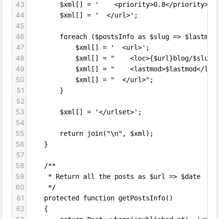
43
        $xml[] = '    <priority>0.8</priority>';
44
        $xml[] = '  </url>';
45
46
        foreach ($postsInfo as $slug => $lastmod
47
            $xml[] = '  <url>';
48
            $xml[] = "    <loc>{$url}blog/$slug<
49
            $xml[] = "    <lastmod>$lastmod</las
50
            $xml[] = "  </url>";
51
        }
52
53
        $xml[] = '</urlset>';
54
55
        return join("\n", $xml);
56
    }
57
58
    /**
59
     * Return all the posts as $url => $date
60
     */
61
    protected function getPostsInfo()
62
    {