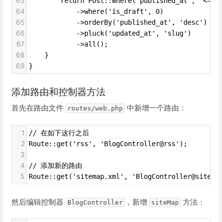
63
        return Post::where('published_at', '<=',
64
            ->where('is_draft', 0)
65
            ->orderBy('published_at', 'desc')
66
            ->pluck('updated_at', 'slug')
67
            ->all();
68
    }
69
}
添加路由和控制器方法
首先在路由文件
中新增一个路由：
routes/web.php
1
// 在如下这行之后
2
Route::get('rss', 'BlogController@rss');
3
4
// 添加新的路由
5
Route::get('sitemap.xml', 'BlogController@siteMa
然后编辑控制器
，新增
方法：
BlogController
siteMap