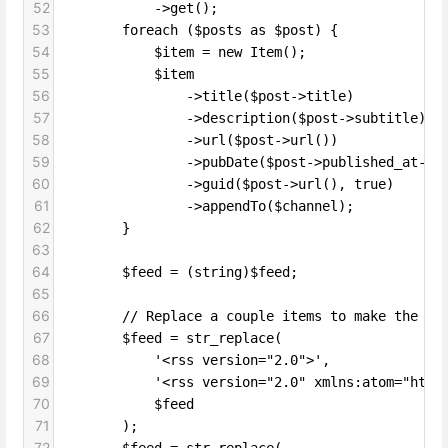
52
            ->get();
53
        foreach ($posts as $post) {
54
            $item = new Item();
55
            $item
56
                ->title($post->title)
57
                ->description($post->subtitle)
58
                ->url($post->url())
59
                ->pubDate($post->published_at->t
60
                ->guid($post->url(), true)
61
                ->appendTo($channel);
62
        }
63
64
        $feed = (string)$feed;
65
66
        // Replace a couple items to make the fe
67
        $feed = str_replace(
68
            '<rss version="2.0">',
69
            '<rss version="2.0" xmlns:atom="http
70
            $feed
71
        );
72
        $feed = str_replace(