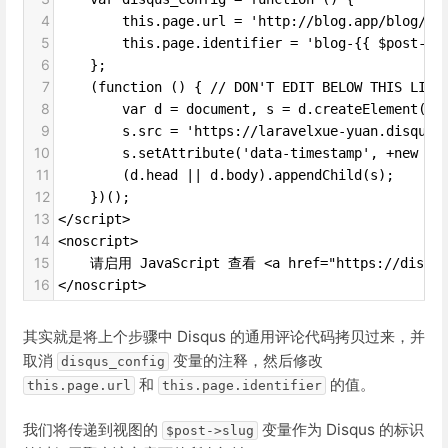
4
        this.page.url = 'http://blog.app/blog/{{
5
        this.page.identifier = 'blog-{{ $post->s
6
    };
7
    (function () { // DON'T EDIT BELOW THIS LINE
8
        var d = document, s = d.createElement('s
9
        s.src = 'https://laravelxue-yuan.disqus.
10
        s.setAttribute('data-timestamp', +new Da
11
        (d.head || d.body).appendChild(s);
12
    })();
13
</script>
14
<noscript>
15
    请启用 JavaScript 查看 <a href="https://disq
16
</noscript>
其实就是将上个步骤中 Disqus 的通用评论代码拷贝过来，并
取消
变量的注释，然后修改
disqus_config
和
的值。
this.page.url
this.page.identifier
我们将传递到视图的
变量作为 Disqus 的标识
$post->slug