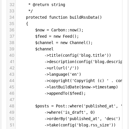
32
     * @return string
33
     */
34
    protected function buildRssData()
35
    {
36
        $now = Carbon::now();
37
        $feed = new Feed();
38
        $channel = new Channel();
39
        $channel
40
            ->title(config('blog.title'))
41
            ->description(config('blog.descripti
42
            ->url(url('/'))
43
            ->language('en')
44
            ->copyright('Copyright (c) ' . confi
45
            ->lastBuildDate($now->timestamp)
46
            ->appendTo($feed);
47
48
        $posts = Post::where('published_at', '<=
49
            ->where('is_draft', 0)
50
            ->orderBy('published_at', 'desc')
51
            ->take(config('blog.rss_size'))