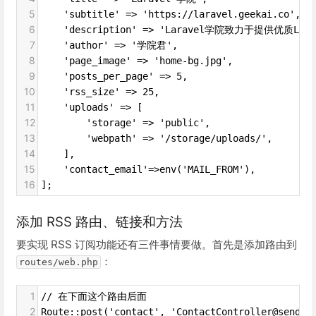
5
    'subtitle' => 'https://laravel.geekai.co',
6
    'description' => 'Laravel学院致力于提供优质La
7
    'author' => '学院君',
8
    'page_image' => 'home-bg.jpg',
9
    'posts_per_page' => 5,
10
    'rss_size' => 25,
11
    'uploads' => [
12
        'storage' => 'public',
13
        'webpath' => '/storage/uploads/',
14
    ],
15
    'contact_email'=>env('MAIL_FROM'),
16
];
添加 RSS 路由、链接和方法
要实现 RSS 订阅功能还有三件事情要做。首先是添加路由到
：
routes/web.php
1
// 在下面这个路由后面
2
Route::post('contact', 'ContactController@sendCo