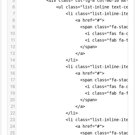
5
            <div class="col-lg-8 col-md-10 mx-au
6
                <ul class="list-inline text-cent
7
                    <li class="list-inline-item"
8
                        <a href="#">
9
                          <span class="fa-stack 
10
                            <i class="fas fa-cir
11
                            <i class="fab fa-twi
12
                          </span>
13
                        </a>
14
                    </li>
15
                    <li class="list-inline-item"
16
                        <a href="#">
17
                          <span class="fa-stack 
18
                            <i class="fas fa-cir
19
                            <i class="fab fa-fac
20
                          </span>
21
                        </a>
22
                    </li>
23
                    <li class="list-inline-item"
24
                        <a href="#">
25
                          <span class="fa-stack 