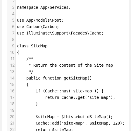
2
3
namespace App\Services;
4
5
use App\Models\Post;
6
use Carbon\Carbon;
7
use Illuminate\Support\Facades\Cache;
8
9
class SiteMap
10
{
11
    /**
12
     * Return the content of the Site Map
13
     */
14
    public function getSiteMap()
15
    {
16
        if (Cache::has('site-map')) {
17
            return Cache::get('site-map');
18
        }
19
20
        $siteMap = $this->buildSiteMap();
21
        Cache::add('site-map', $siteMap, 120);
22
        return $siteMap;