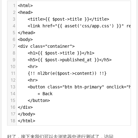
1
<html>
2
<head>
3
    <title>{{ $post->title }}</title>
4
    <link href="{{ asset('css/app.css') }}" rel=
5
</head>
6
<body>
7
<div class="container">
8
    <h1>{{ $post->title }}</h1>
9
    <h5>{{ $post->published_at }}</h5>
10
    <hr>
11
    {!! nl2br(e($post->content)) !!}
12
    <hr>
13
    <button class="btn btn-primary" onclick="his
14
        « Back
15
    </button>
16
</div>
17
</body>
18
</html>
好了，接下来我们可以去浏览器中进行测试了，访问