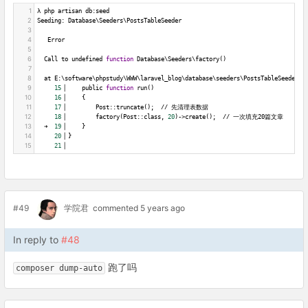
1
λ php artisan db:seed                                                         
2
Seeding: Database\Seeders\PostsTableSeeder
3
4
   Error 
5
6
  Call to undefined 
function
 Database\Seeders\factory()
7
8
  at E:\software\phpstudy\WWW\laravel_blog\database\seeders\PostsTableSeeder.p
9
15
▕     public 
function
 run()
10
16
▕     {
11
17
▕         Post::truncate();  // 先清理表数据
12
18
▕         factory(Post::class, 
20
)->create();  // 一次填充20篇文章
13
  ➜  
19
▕     }
14
20
▕ }
15
21
▕
#49
学院君
commented 5 years ago
In reply to
#48
跑了吗
composer dump-auto