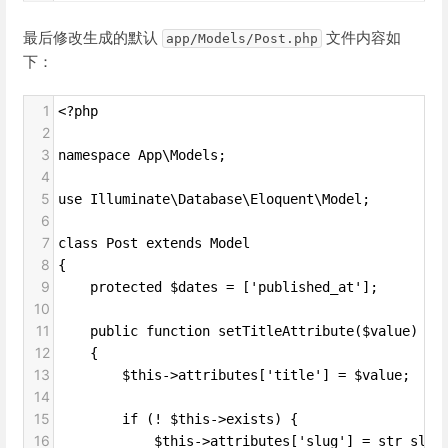
最后修改生成的默认
文件内容如
app/Models/Post.php
下：
1
<?php
2
3
namespace App\Models;
4
5
use Illuminate\Database\Eloquent\Model;
6
7
class Post extends Model
8
{
9
    protected $dates = ['published_at'];
10
11
    public function setTitleAttribute($value)
12
    {
13
        $this->attributes['title'] = $value;
14
15
        if (! $this->exists) {
16
            $this->attributes['slug'] = str_slug