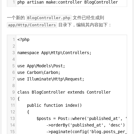
1
php artisan make:controller BlogController
一个新的
文件已经生成到
BlogController.php
目录下，编辑其内容如下：
app/Http/Controllers
1
<?php
2
3
namespace App\Http\Controllers;
4
5
use App\Models\Post;
6
use Carbon\Carbon;
7
use Illuminate\Http\Request;
8
9
class BlogController extends Controller
10
{
11
    public function index()
12
    {
13
        $posts = Post::where('published_at', '<=
14
            ->orderBy('published_at', 'desc')
15
            ->paginate(config('blog.posts_per_pa