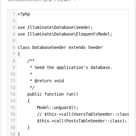
1
<?php
2
3
use Illuminate\Database\Seeder;
4
use Illuminate\Database\Eloquent\Model;
5
6
class DatabaseSeeder extends Seeder
7
{
8
    /**
9
     * Seed the application's database.
10
     *
11
     * @return void
12
     */
13
    public function run()
14
    {
15
        Model::unguard();
16
        // $this->call(UsersTableSeeder::class);
17
        $this->call(PostsTableSeeder::class);
18
    }
19
}