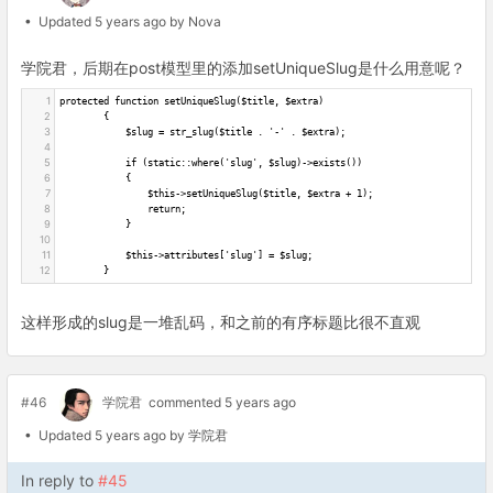
• Updated 5 years ago by Nova
学院君，后期在post模型里的添加setUniqueSlug是什么用意呢？
1
protected function setUniqueSlug($title, $extra)
2
        {
3
            $slug = str_slug($title . '-' . $extra);
4
5
            if (static::where('slug', $slug)->exists())
6
            {
7
                $this->setUniqueSlug($title, $extra + 1);
8
                return;
9
            }
10
11
            $this->attributes['slug'] = $slug;
12
        }
这样形成的slug是一堆乱码，和之前的有序标题比很不直观
#46
学院君
commented 5 years ago
• Updated 5 years ago by 学院君
In reply to
#45