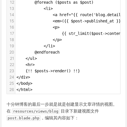
12
        @foreach ($posts as $post)
13
            <li>
14
                <a href="{{ route('blog.detail',
15
                <em>({{ $post->published_at }})<
16
                <p>
17
                    {{ str_limit($post->content)
18
                </p>
19
            </li>
20
        @endforeach
21
    </ul>
22
    <hr>
23
    {!! $posts->render() !!}
24
</div>
25
</body>
26
</html>
十分钟博客的最后一步就是就是创建显示文章详情的视图。
在
目录下新建视图文件
resources/views/blog
，编辑其内容如下：
post.blade.php