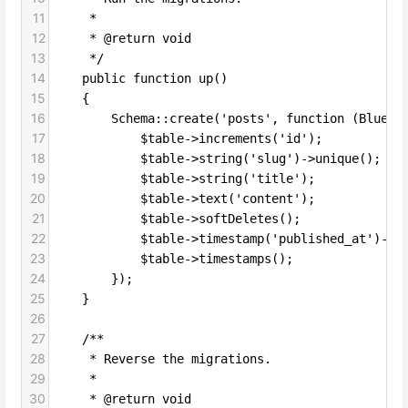
11
     *
12
     * @return void
13
     */
14
    public function up()
15
    {
16
        Schema::create('posts', function (Bluepr
17
            $table->increments('id');
18
            $table->string('slug')->unique();
19
            $table->string('title');
20
            $table->text('content');
21
            $table->softDeletes();
22
            $table->timestamp('published_at')->n
23
            $table->timestamps();
24
        });
25
    }
26
27
    /**
28
     * Reverse the migrations.
29
     *
30
     * @return void