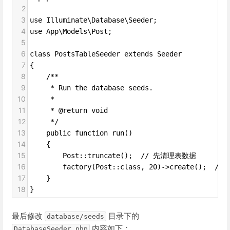
2
3
use Illuminate\Database\Seeder;
4
use App\Models\Post;
5
6
class PostsTableSeeder extends Seeder
7
{
8
    /**
9
     * Run the database seeds.
10
     *
11
     * @return void
12
     */
13
    public function run()
14
    {
15
        Post::truncate();  // 先清理表数据
16
        factory(Post::class, 20)->create(); 
17
    }
18
}
最后修改
目录下的
database/seeds
内容如下：
DatabaseSeeder.php