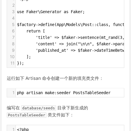
2
3
use Faker\Generator as Faker;
4
5
$factory->define(App\Models\Post::class, functio
6
    return [
7
        'title' => $faker->sentence(mt_rand(3, 1
8
        'content' => join("\n\n", $faker->paragr
9
        'published_at' => $faker->dateTimeBetwee
10
    ];
11
});
运行如下 Artisan 命令创建一个新的填充类文件：
1
php artisan make:seeder PostsTableSeeder
编写在
目录下新生成的
database/seeds
类文件如下：
PostsTableSeeder
1
<?php