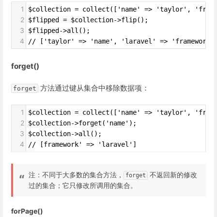
1
$collection = collect(['name' => 'taylor', 'fram
2
$flipped = $collection->flip();
3
$flipped->all();
4
// ['taylor' => 'name', 'laravel' => 'framework'
forget()
方法通过键从集合中移除数据项：
forget
1
$collection = collect(['name' => 'taylor', 'fram
2
$collection->forget('name');
3
$collection->all();
4
// [framework' => 'laravel']
注：不同于大多数的集合方法，
不返回新的修改
forget
过的集合；它只修改所调用的集合。
forPage()