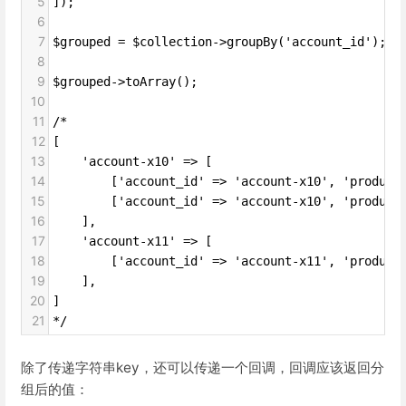
5
]);
6
7
$grouped = $collection->groupBy('account_id');
8
9
$grouped->toArray();
10
11
/*
12
[
13
    'account-x10' => [
14
        ['account_id' => 'account-x10', 'product
15
        ['account_id' => 'account-x10', 'product
16
    ],
17
    'account-x11' => [
18
        ['account_id' => 'account-x11', 'product
19
    ],
20
]
21
*/
除了传递字符串key，还可以传递一个回调，回调应该返回分
组后的值：