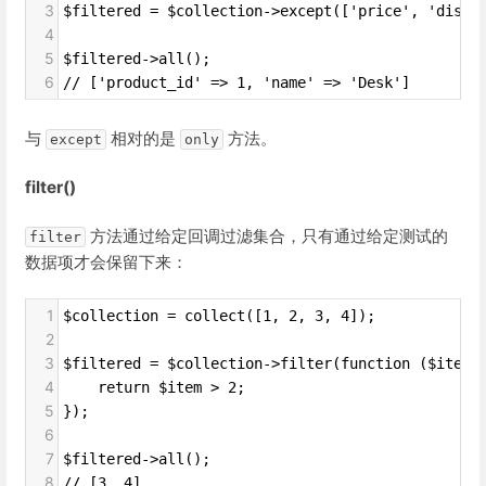
3
$filtered = $collection->except(['price', 'disco
4
5
$filtered->all();
6
// ['product_id' => 1, 'name' => 'Desk']
与
相对的是
方法。
except
only
filter()
方法通过给定回调过滤集合，只有通过给定测试的
filter
数据项才会保留下来：
1
$collection = collect([1, 2, 3, 4]);
2
3
$filtered = $collection->filter(function ($item)
4
    return $item > 2;
5
});
6
7
$filtered->all();
8
// [3, 4]