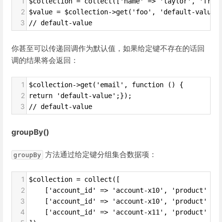
1
$collection = collect(['name' => 'taylor', 'fram
2
$value = $collection->get('foo', 'default-value'
3
// default-value
你甚至可以传递回调作为默认值，如果给定键不存在的话回
调的结果将会返回：
1
$collection->get('email', function () {
2
return 'default-value';});
3
// default-value
groupBy()
方法通过给定键分组集合数据项：
groupBy
1
$collection = collect([
2
    ['account_id' => 'account-x10', 'product' =>
3
    ['account_id' => 'account-x10', 'product' =>
4
    ['account_id' => 'account-x11', 'product' =>