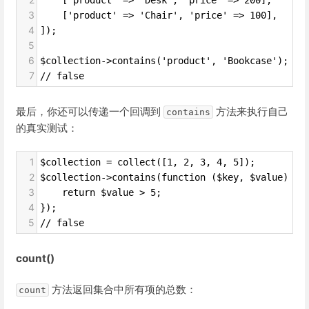
    ['product' => 'Desk', 'price' => 200],
3
    ['product' => 'Chair', 'price' => 100],
4
]);
5
6
$collection->contains('product', 'Bookcase');
7
// false
最后，你还可以传递一个回调到
方法来执行自己
contains
的真实测试：
1
$collection = collect([1, 2, 3, 4, 5]);
2
$collection->contains(function ($key, $value) {
3
    return $value > 5;
4
});
5
// false
count()
方法返回集合中所有项的总数：
count