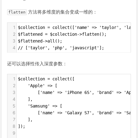
方法将多维度的集合变成一维的：
flatten
1
$collection = collect(['name' => 'taylor', 'lang
2
$flattened = $collection->flatten();
3
$flattened->all();
4
// ['taylor', 'php', 'javascript'];
还可以选择性传入深度参数：
1
$collection = collect([
2
    'Apple' => [
3
        ['name' => 'iPhone 6S', 'brand' => 'Appl
4
    ],
5
    'Samsung' => [
6
        ['name' => 'Galaxy S7', 'brand' => 'Sams
7
    ],
8
]);
9