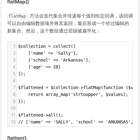
flatMap()
方法会迭代集合并传递每个值到给定回调，该回调
flatMap
可以自由编辑数据项并将其返回，最后形成一个经过编辑的
新集合。然后，这个数组通过层级被扁平化：
1
$collection = collect([
2
    ['name' => 'Sally'],
3
    ['school' => 'Arkansas'],
4
    ['age' => 28]
5
]);
6
7
$flattened = $collection->flatMap(function ($val
8
    return array_map('strtoupper', $values);
9
});
10
11
$flattened->all();
12
// ['name' => 'SALLY', 'school' => 'ARKANSAS', '
flatten()