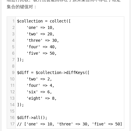
集合的键值对：
1
$collection = collect([
2
    'one' => 10,
3
    'two' => 20,
4
    'three' => 30,
5
    'four' => 40,
6
    'five' => 50,
7
]);
8
9
$diff = $collection->diffKeys([
10
    'two' => 2,
11
    'four' => 4,
12
    'six' => 6,
13
    'eight' => 8,
14
]);
15
16
$diff->all();
17
// ['one' => 10, 'three' => 30, 'five' => 50]