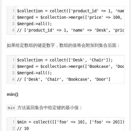
1
$collection = collect(['product_id' => 1, 'name'
2
$merged = $collection->merge(['price' => 100, 'd
3
$merged->all();
4
// ['product_id' => 1, 'name' => 'Desk', 'price'
如果给定数组的键是数字，数组的值将会附加到集合后面：
1
$collection = collect(['Desk', 'Chair']);
2
$merged = $collection->merge(['Bookcase', 'Door'
3
$merged->all();
4
// ['Desk', 'Chair', 'Bookcase', 'Door']
min()
方法返回集合中给定键的最小值：
min
1
$min = collect([['foo' => 10], ['foo' => 20]])->
2
// 10