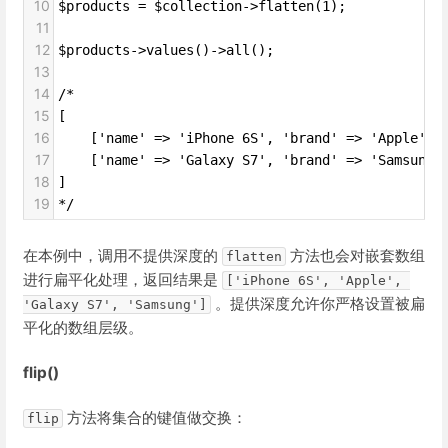
10
$products = $collection->flatten(1);
11
12
$products->values()->all();
13
14
/*
15
[
16
    ['name' => 'iPhone 6S', 'brand' => 'Apple'],
17
    ['name' => 'Galaxy S7', 'brand' => 'Samsung'
18
]
19
*/
在本例中，调用不提供深度的
方法也会对嵌套数组
flatten
进行扁平化处理，返回结果是
['iPhone 6S', 'Apple', 
。提供深度允许你严格设置被扁
'Galaxy S7', 'Samsung']
平化的数组层级。
flip()
方法将集合的键值做交换：
flip