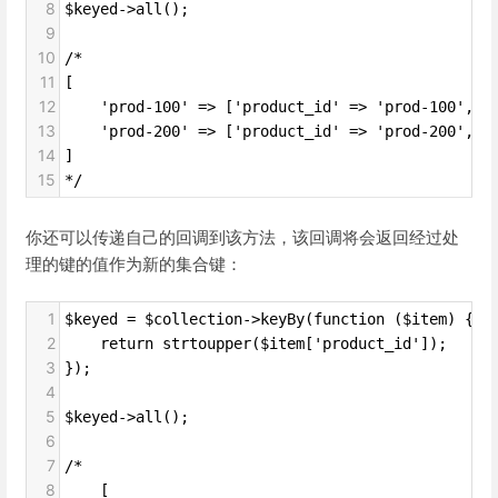
8
$keyed->all();
9
10
/*
11
[
12
    'prod-100' => ['product_id' => 'prod-100', '
13
    'prod-200' => ['product_id' => 'prod-200', '
14
]
15
*/
你还可以传递自己的回调到该方法，该回调将会返回经过处
理的键的值作为新的集合键：
1
$keyed = $collection->keyBy(function ($item) {
2
    return strtoupper($item['product_id']);
3
});
4
5
$keyed->all();
6
7
/*
8
    [