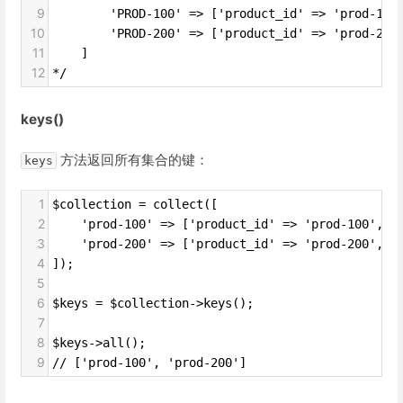
9
        'PROD-100' => ['product_id' => 'prod-100
10
        'PROD-200' => ['product_id' => 'prod-200
11
    ]
12
*/
keys()
方法返回所有集合的键：
keys
1
$collection = collect([
2
    'prod-100' => ['product_id' => 'prod-100', '
3
    'prod-200' => ['product_id' => 'prod-200', '
4
]);
5
6
$keys = $collection->keys();
7
8
$keys->all();
9
// ['prod-100', 'prod-200']