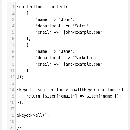
1
$collection = collect([
2
    [
3
        'name' => 'John',
4
        'department' => 'Sales',
5
        'email' => 'john@example.com'
6
    ],
7
    [
8
        'name' => 'Jane',
9
        'department' => 'Marketing',
10
        'email' => 'jane@example.com'
11
    ]
12
]);
13
14
$keyed = $collection->mapWithKeys(function ($ite
15
    return [$item['email'] => $item['name']];
16
});
17
18
$keyed->all();
19
20
/*