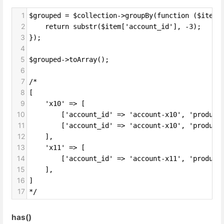
1
$grouped = $collection->groupBy(function ($item,
2
    return substr($item['account_id'], -3);
3
});
4
5
$grouped->toArray();
6
7
/*
8
[
9
    'x10' => [
10
        ['account_id' => 'account-x10', 'product
11
        ['account_id' => 'account-x10', 'product
12
    ],
13
    'x11' => [
14
        ['account_id' => 'account-x11', 'product
15
    ],
16
]
17
*/
has()